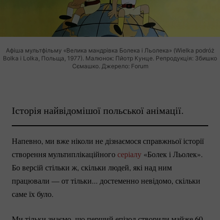
Афіша мультфільму «Велика мандрівка Болека і Льолека» (Wielka podróż
Bolka i Lolka, Польща, 1977). Малюнок: Пйотр Кунце. Репродукція: Збишко
Сємашко. Джерело: Forum
Історія найвідомішої польської анімації.
Напевно, ми вже ніколи не дізнаємося справжньої історії
створення мультиплікаційного
серіалу
«Болек і Льолек».
Бо версій стільки ж, скільки людей, які над ним
працювали — от тільки... достеменно невідомо, скільки
саме їх було.
Ми тільки знаємо, що перший епізод створили майже 60