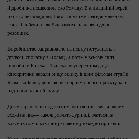
й дробинка пошкодила око Роману. В анімаційній версії
цю історію згладили. І замість майже трагедії маленькі
глядачі побачили, як бик заганяє на дерево двох
розбишак.
Виробництво запрацювало на повну потужність, і
дітлахи, спочатку в Польщі, а потім у всьому світі
полюбили Болека і Льолека, всупереч тому, що
кінокритики давали вищу оцінку іншим фільмам студії в
Бєльсько-Бялій
, дорікаючи творцям нового проєкту за не
надто вишуканий гумор.
Дітям страшенно подобалося, що хлопці з мультфільму
схожі на них— також роблять дурниці, вчаться на
власних помилках і потрапляють у кумедні пригоди.
Коли мультсеріал набув шаленої популярності, майже всі,