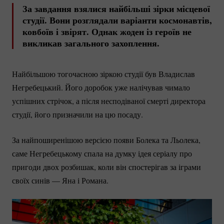
За завдання взялися найбільші зірки місцевої
студії. Вони розглядали варіанти космонавтів,
ковбоїв і звірят. Однак жоден із героїв не
викликав загального захоплення.
Найбільшою тогочасною зіркою студії був Владислав
Негребецький. Його доробок уже налічував чимало
успішних стрічок, а після несподіваної смерті директора
студії, його призначили на цю посаду.
За найпоширенішою версією появи Болека та Льолека,
саме Негребецькому спала на думку ідея серіалу про
пригоди двох розбишак, коли він спостерігав за іграми
своїх синів — Яна і Романа.