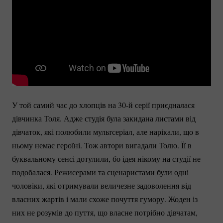
У той самий час до хлопців на 30-й серії приєдналася
дівчинка Толя. Адже студія була закидана листами від
дівчаток, які полюбили мультсеріал, але нарікали, що в
ньому немає героїні. Тож автори вигадали Толю. Її в
буквальному сенсі дотулили, бо ідея нікому на студії не
подобалася. Режисерами та сценаристами були одні
чоловіки, які отримували величезне задоволення від
власних жартів і мали схоже почуття гумору. Жоден із
них не розумів до пуття, що власне потрібно дівчатам,