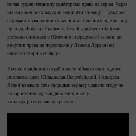
почав судову тяганину за авторські права на серіал. Через
кілька років його змусили залишити Польщу — умовою
отримання закордонного паспорта стала його відмова від
прав на «Болека і Льолека». Лєдвіґ документ підписав,
але коли опинився в Німеччині, передумав і заявив, що
викупив права на персонажів у Лєшека Лорека (ще
одного з творців серіалу).
Відтоді працівники студії почали діймати один одного
позовами, адже і Владислав Негребецький, і Альфред
Лєдвіґ вважали себе творцями серіалу і давали згоду на
використання образів двох хлопчиків у
книжках-розмальовках
і рекламі.