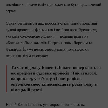
племінники, і саме їхнім пригодам мав бути присвячений
серіал.
Однак результатом цих проєктів стали тільки подальші
судові процеси, а фільми так і не з’явилися. Врешті суд
ухвалив соломонове рішення — поділив права на
«Болека та Льолека» між Негребецьким, Лореком та
Лєдвіґом. Їх уже немає серед живих, тож відсотки
перепали дітям та онукам.
Та час від часу Болек і Льолек повертаються
як предмети судових процесів. Так сталося,
наприклад, у зв’язку з ілюстрацією,
опублікованою кільканадцять років тому в
німецькій газеті.
На ній Болек і Льолек уже дорослі: вони стоять,