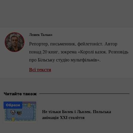
Лєшек Taлькo
Репортер, письменник, фейлетоніст. Автор
понад 20 книг, зокрема «Королі казок. Розповідь
про Більську студію мультфільмів».
Всі тексти
Читайте також
Образи
Не тільки Болек і Льолек. Польська
анімація XXI століття