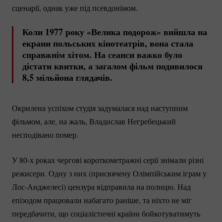
сценарії, однак уже під псевдонімом.
Коли 1977 року «Велика подорож» вийшла на
екрани польських кінотеатрів, вона стала
справжнім хітом. На сеанси важко було
дістати квитки, а загалом фільм подивилося
8,5 мільйона глядачів.
Окрилена успіхом студія задумалася над наступним
фільмом, але, на жаль, Владислав Негребецький
несподівано помер.
У 80-х роках чергові короткометражні серії знімали різні
режисери. Одну з них (присвячену Олімпійським іграм у
Лос-Анджелесі)
цензура відправила на полицю. Над
епізодом працювали набагато раніше, та ніхто не міг
передбачити, що соціалістичні країни бойкотуватимуть