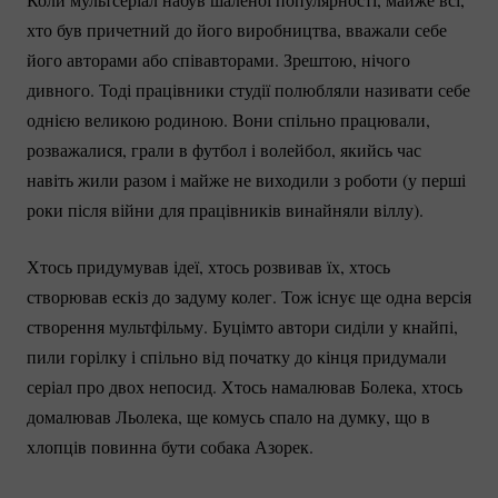
хто був причетний до його виробництва, вважали себе
його авторами або співавторами. Зрештою, нічого
дивного. Тоді працівники студії полюбляли називати себе
однією великою родиною. Вони спільно працювали,
розважалися, грали в футбол і волейбол, якийсь час
навіть жили разом і майже не виходили з роботи (у перші
роки після війни для працівників винайняли віллу).
Хтось придумував ідеї, хтось розвивав їх, хтось
створював ескіз до задуму колег. Тож існує ще одна версія
створення мультфільму. Буцімто автори сиділи у кнайпі,
пили горілку і спільно від початку до кінця придумали
серіал про двох непосид. Хтось намалював Болека, хтось
домалював Льолека, ще комусь спало на думку, що в
хлопців повинна бути собака Азорек.