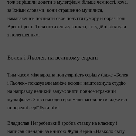
тож вирішили додати в мультфільм більше чемності, хоча,
за їхніми словами, вони страшенно мучилися,
намагаючись поєднати своє почуття гумору й образ Толі.
Врешті-решт
Толя потихеньку зникла, і студійці зітхнули
з полегшенням.
Болек і Льолек на великому екрані
Тим часом міжнародна популярність серіалу (адже «Болек
і Льолек» показували майже всюди) наштовхнула студію
на направду великий задум: зняти повнометражний
мультфільм. З цієї нагоди герої мали заговорити, адже всі
попередні серії були німі.
Владислав Негребецький зробив ставку на класику і
написав сценарій за книгою Жуля Верна «Навколо світу