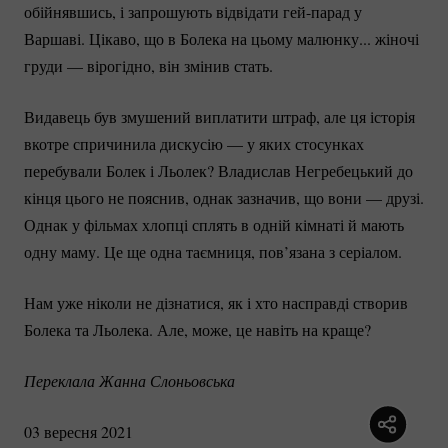
обійнявшись, і запрошують відвідати
гей-парад
у
Варшаві. Цікаво, що в Болека на цьому малюнку... жіночі
груди — вірогідно, він змінив стать.
Видавець був змушений виплатити штраф, але ця історія
вкотре спричинила дискусію — у яких стосунках
перебували Болек і Льолек? Владислав Негребецький до
кінця цього не пояснив, однак зазначив, що вони — друзі.
Однак у фільмах хлопці сплять в одній кімнаті й мають
одну маму. Це ще одна таємниця, пов’язана з серіалом.
Нам уже ніколи не дізнатися, як і хто насправді створив
Болека та Льолека. Але, може, це навіть на краще?
Переклала Жанна Слоньовська 
03 вересня 2021