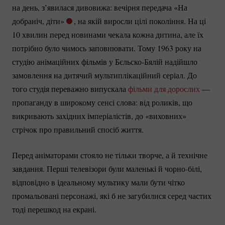
на день, з’явилася дивовижа: вечірня передача «На
добраніч, діти»
, на якій виросли цілі покоління. На ці
10 хвилин перед новинами чекала кожна дитина, але їх
потрібно було чимось заповнювати. Тому 1963 року на
студію анімаційних фільмів у
Бєльско-Бялій
надійшло
замовлення на дитячий мультиплікаційний серіал. До
того студія переважно випускала
фільми для дорослих
—
пропаганду в широкому сенсі слова: від роликів, що
викривають західних імперіалістів, до «виховних»
стрічок про правильний спосіб життя.
Перед аніматорами стояло не тільки творче, а й технічне
завдання. Перші телевізори були маленькі й
чорно-білі
,
відповідно в ідеальному мультику мали бути чітко
промальовані персонажі, які б не загубилися серед частих
тоді перешкод на екрані.