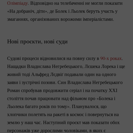
Олімпіаду
. Відповідно на телебаченні не могли показати
«На добраніч, діти», де Болек і Льолек беруть участь у
змаганнях, організованих ворожими імперіалістами.
Нові проєкти, нові суди
Судові процеси відновилися на повну силу в
90-х роках
.
Нащадки Владислава Негребецького, Лєшека Лорека і ще
живий тоді Альфред Лєдвіґ подавали один на одного
заяви і зустрічні позови. Син Владислава Негребецького
Роман спробував продовжити серіал і на початку ХХІ
століття почав працювати над фільмом про «Болека і
Льолека багато років по тому». Планувалося, що
хлопчики полетять на ракеті в космос і повернуться на
землю у наш час. Наступний проєкт мав показати обох
персонажів уже дорослими чоловіками, в яких є