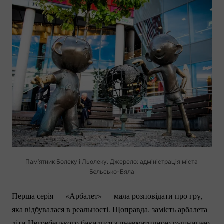
Пам’ятник Болеку і Льолеку. Джерело: адміністрація міста
Бєльсько-Бяла
Перша серія — «Арбалет» — мала розповідати про гру,
яка відбувалася в реальності. Щоправда, замість арбалета
діти Негребецького бавилися з пневматичною рушницею