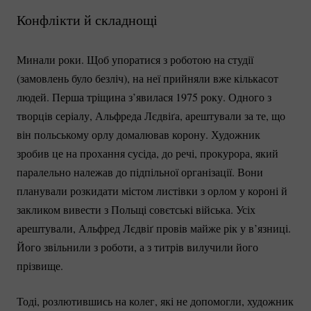
Конфлікти й складнощі
Минали роки. Щоб упоратися з роботою на студії
(замовлень було безліч), на неї прийняли вже кількасот
людей. Перша тріщина з’явилася 1975 року. Одного з
творців серіалу, Альфреда Лєдвіґа, арештували за те, що
він польському орлу домалював корону. Художник
зробив це на прохання сусіда, до речі, прокурора, який
паралельно належав до підпільної організації. Вони
планували розкидати містом листівки з орлом у короні й
закликом вивести з Польщі совєтські війська. Усіх
арештували, Альфред Лєдвіґ провів майже рік у в’язниці.
Його звільнили з роботи, а з титрів вилучили його
прізвище.
Тоді, розлютившись на колег, які не допомогли, художник