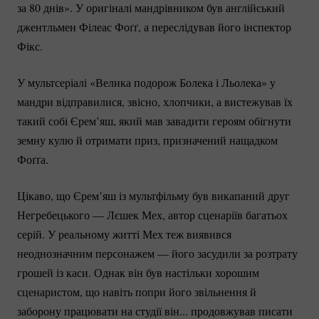
за 80 днів». У оригіналі мандрівником був англійський
джентльмен Філеас Фоґґ, а переслідував його інспектор
Фікс.
У мультсеріалі «Велика подорож Болека і Льолека» у
мандри відправилися, звісно, хлопчики, а вистежував їх
такий собі Єрем’яш, який мав завадити героям обігнути
земну кулю й отримати приз, призначений нащадком
Фоґґа.
Цікаво, що Єрем’яш із мультфільму був викапаний друг
Негребецького — Лєшек Мех, автор сценаріїв багатьох
серій. У реальному житті Мех теж виявився
неоднозначним персонажем — його засудили за розтрату
грошей із каси. Однак він був настільки хорошим
сценаристом, що навіть попри його звільнення й
заборону працювати на студії він... продовжував писати