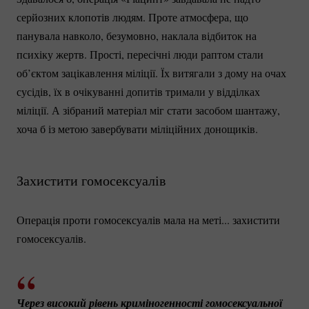
серйозних клопотів людям. Проте атмосфера, що
панувала навколо, безумовно, наклала відбиток на
психіку жертв. Прості, пересічні люди раптом стали
об’єктом зацікавлення міліції. Їх витягали з дому на очах
сусідів, їх в очікуванні допитів тримали у відділках
міліції. А зібраний матеріал міг стати засобом шантажу,
хоча б із метою завербувати міліційних донощиків.
Захистити гомосексуалів
Операція проти гомосексуалів мала на меті... захистити
гомосексуалів.
Через високий рівень криміногенності гомосексуальної 