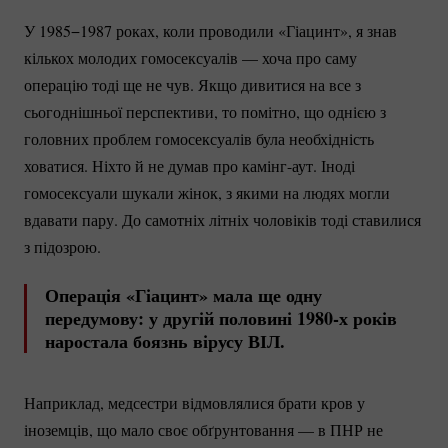
У 1985−1987 роках, коли проводили «Гіацинт», я знав
кількох молодих гомосексуалів — хоча про саму
операцію тоді ще не чув. Якщо дивитися на все з
сьогоднішньої перспективи, то помітно, що однією з
головних проблем гомосексуалів була необхідність
ховатися. Ніхто й не думав про
камінг-аут.
Іноді
гомосексуали шукали жінок, з якими на людях могли
вдавати пару. До самотніх літніх чоловіків тоді ставилися
з підозрою.
Операція «Гіацинт» мала ще одну
передумову: у другій половині 1980-х років
наростала боязнь вірусу ВІЛ.
Наприклад, медсестри відмовлялися брати кров у
іноземців, що мало своє обґрунтовання — в ПНР не