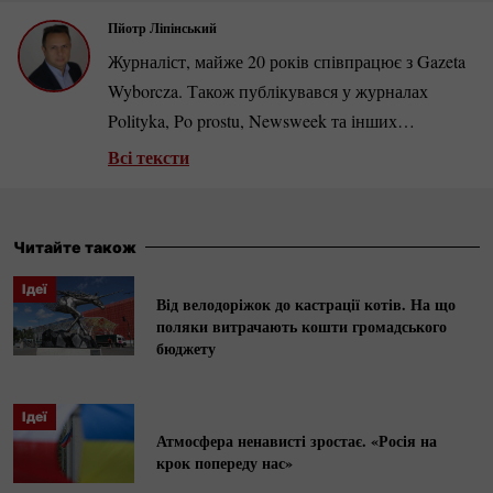
Пйотр Ліпінський
Журналіст, майже 20 років співпрацює з Gazeta
Wyborcza. Також публікувався у журналах
Polityka, Po prostu, Newsweek та інших
польських і зарубіжних виданнях. Автор
Всі тексти
документальних фільмів. Займається
комуністичним періодом у Польщі, автор
книжок «Берут. Коли партія була богом»,
Читайте також
«Абсурди ПНР» та ін. Номінант кількох
Ідеї
журналістських премій, входить у список ста
Від велодоріжок до кастрації котів. На що
поляки витрачають кошти громадського
найкращих польських репортерів.
бюджету
Ідеї
Атмосфера ненависті зростає. «Росія на
крок попереду нас»