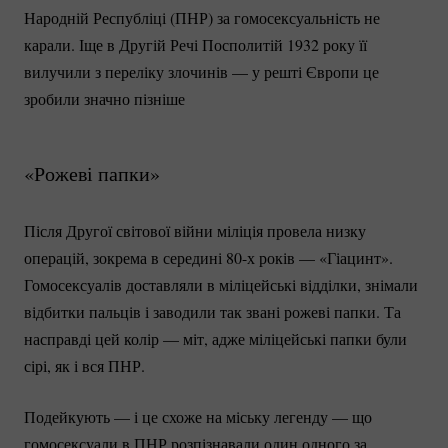
Народній Республіці (ПНР) за гомосексуальність не
карали. Іще в Другій Речі Посполитій 1932 року її
вилучили з переліку злочинів — у решті Європи це
зробили значно пізніше
«Рожеві папки»
Після Другої світової війни міліція провела низку
операцій, зокрема в середині 80-х років — «Гіацинт».
Гомосексуалів доставляли в міліцейські відділки, знімали
відбитки пальців і заводили так звані рожеві папки. Та
насправді цей колір — міт, адже міліцейські папки були
сірі, як і вся ПНР.
Подейкують — і це схоже на міську легенду — що
гомосексуали в ПНР розпізнавали один одного за