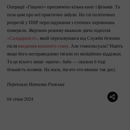
Операції «Гіацинт» присвячено кілька книг і фільмів. Та
поза цим про неї практично забули. На тлі політичних
репресій у ПНР переслідування з етичних переконань
померкли. Жертвою режиму вважали діяча підпілля
«Солідарності»
, який переховувався від Служби безпеки
після
введення воєнного стану
. 
Але гомосексуала? Навіть
якщо його несправедливо тягали по міліційних відділках.
Та це всього лише «цьота», баба — сказала б тоді
більшість поляків. На жаль, багато хто вважає так досі.
Переклала Наталка Римська
04 січня 2024