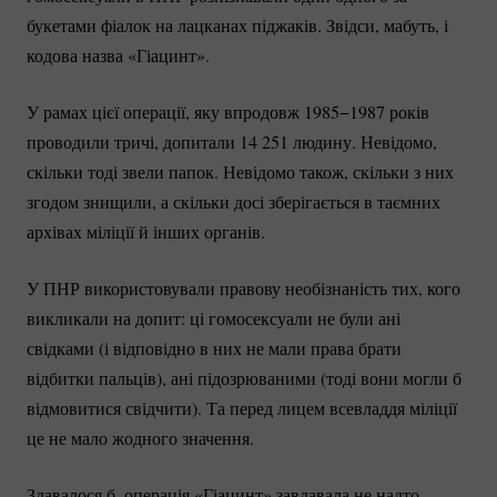
букетами фіалок на лацканах піджаків. Звідси, мабуть, і
кодова назва «Гіацинт».
У рамах цієї операції, яку впродовж 1985−1987 років
проводили тричі, допитали 14 251 людину. Невідомо,
скільки тоді звели папок. Невідомо також, скільки з них
згодом знищили, а скільки досі зберігається в таємних
архівах міліції й інших органів.
У ПНР використовували правову необізнаність тих, кого
викликали на допит: ці гомосексуали не були ані
свідками (і відповідно в них не мали права брати
відбитки пальців), ані підозрюваними (тоді вони могли б
відмовитися свідчити). Та перед лицем всевладдя міліції
це не мало жодного значення.
Здавалося б, операція «Гіацинт» завдавала не надто