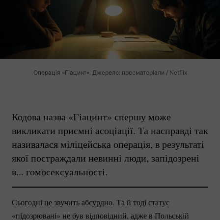
Операція «Гіацинт». Джерело: пресматеріали / Netflix
Кодова назва «Гіацинт» спершу може
викликати приємні асоціації. Та насправді так
називалася міліцейська операція, в результаті
якої постраждали невинні люди, запідозрені
в... гомосексуальності.
Сьогодні це звучить абсурдно. Та й тоді статус
«підозрювані» не був відповідний, адже в Польській