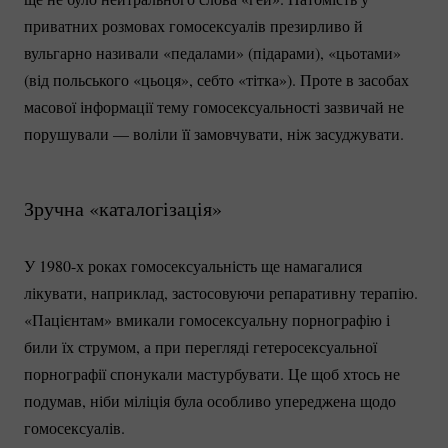
приватних розмовах гомосексуалів презирливо й
вульгарно називали «педалами» (підарами), «цьотами»
(від польського «цьоця», себто «тітка»). Проте в засобах
масової інформації тему гомосексуальності зазвичай не
порушували — воліли її замовчувати, ніж засуджувати.
Зручна «каталогізація»
У 1980-х роках гомосексуальність ще намагалися
лікувати, наприклад, застосовуючи репаративну терапію.
«Пацієнтам» вмикали гомосексуальну порнографію і
били їх струмом, а при перегляді гетеросексуальної
порнографії спонукали мастурбувати. Це щоб хтось не
подумав, ніби міліція була особливо упереджена щодо
гомосексуалів.