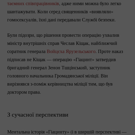
таємних співпрацівників
, адже ними можна було легко
шантажувати. Коли серед священників «виявляли»
гомосексуалів, їхні дані передавали Службі безпеки.
Були підозри, що рішення провести операцію ухвалив
міністр внутрішніх справ Чеслав Кіщак, найближчий
соратник генерала
Войцєха Ярузельського
. Проте наказ
підписав не Кіщак — операцію «Гіацинт» затвердив
бригадний генерал Зенон Тшцінський, заступник
головного начальника Громадянської міліції. Він
вирізнявся з-поміж керівництва міліції тим, що був
доктором права.
З сучасної перспективи
Ментальна історія «Гіацинту» (і в ширшій перспективі —