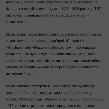
потрібен для того, щоб захистити самих гомосексуалів,
був притягнутий за вуха. Адже в 1976–1985 роках у ПНР
зафіксували приблизно 6 000 вбивств, з них 82 —
гомосексуалів
Міліціонери також перевіряли місця, в яких зустрічалися
гомосексуали, наприклад, кав’ярні «На тракті»,
«Алі-Баба»
або «Роксана». Нерідко теж — громадські
вбиральні. Це були огидні приміщення, які мали мало
спільного з сучасними міськими туалетами: ззовні оббиті
бляхою, всередині — обдерті перегородки біля пісуарів,
нестерпний сморід.
Міліція почала реєструвати гомосексуалів задовго до
операції «Гіацинт», зокрема такі спроби робилися у
жовтні
1955-го
, грудні
1966-го
та липні 1972 року. У січні
1983-го
з цих трьох списків сформували один великий.