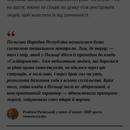
на щастя, нікому не спадає на думку отак реєструвати
людей, щоб захистити їх від злочинності.
Польська Народна Республіка намагалася бути 
системою тотального контролю. Там, де терор, — 
там і опір, який у Польщі збігся із приходом до влади 
«Солідарності». Тим небагатьом людям, які боролися 
за рівні права гомосексуалів, не вдалося через цю 
ситуацію, а можливо, і через брак сил чи уяви, 
розпалити бажання змін у всьому суспільстві. Крім 
того, зміна влади в Польщі мала не ліберальний, а 
консервативний характер — відновлювали принципи 
моралі, зміцнювали союз тіари й корони.
Реміґіуш Ризінський у книзі «Гіацинт. ПНР проти
гомосексуалів»