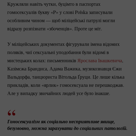
Кружляли навіть чутки, буцімто в паспортах
гомосексуалів букву «P» у слові Polska записували
особливим чином — щоб міліцейські патрулі могли
відразу розпізнати «збоченців». Проте це міт.
У міліцейських документах фігурували імена відомих
поляків, чиї сексуальні уподобання були відомі в
мистецьких колах: письменників
Ярослава Івашкевича
,
Казімєжа Брандиса, Адама Важика, музикознавця Єжи
Вальдорфа, танцюриста Вітольда Ґруци. Це лише кілька
прикладів, коли «ярлик» гомосексуала не перешкоджав.
Але у випадку звичайних людей усе було інакше.
Гомосексуалізм як соціально несприятливе явище, 
безумовно, можна зарахувати до соціальних патологій.