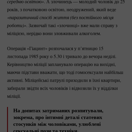
середню освітою»
. А злочинець — молодий чоловік до 25
років, з початковою освітою, неодружений, який веде
«паразитичний спосіб життя (без постійного місця 
роботи)»
. Зазвичай такі «злочинці» вже мали справу з
міліцією, нерідко вони зловживали алкоголем.
Операція «Гіацинт» розпочалася у п’ятницю 15
листопада 1985 року о 5.30 і тривало до вечора неділі.
Керівництво міліції запланувало операцію на вихідні,
маючи підстави вважати, що тоді гомосексуали найбільш
активні. Міліцейські патрулі приходили в їхні квартири,
забирали звідти всіх чоловіків і відвозили їх у відділки
міліції.
На допитах затриманих розпитували,
зокрема, про інтимні деталі статевих
стосунків між чоловіками, улюблені
сексуальні пози та техніки.