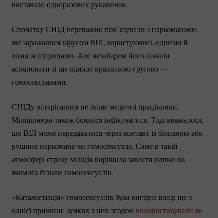
вистачало одноразових рукавичок.
Спочатку СНІД переважно пов’язували з наркоманами,
які заражалися вірусом ВІЛ, користуючись одними й
тими ж шприцами. Але незабаром його почали
асоціювати зі ще однією вразливою групою —
гомосексуалами.
СНІДу остерігалися не лише медичні працівники.
Міліціонери також боялися інфікуватися. Тоді вважалося,
що ВІЛ може передаватися через контакт із білизною або
рушник наркомана чи гомосексуала. Саме в такій
атмосфері страху міліція вирішила завести папки на
якомога більше гомосексуалів.
«Каталогізація» гомосексуалів була вигідна владі ще з
однієї причини: деяких з них згодом
використовували як