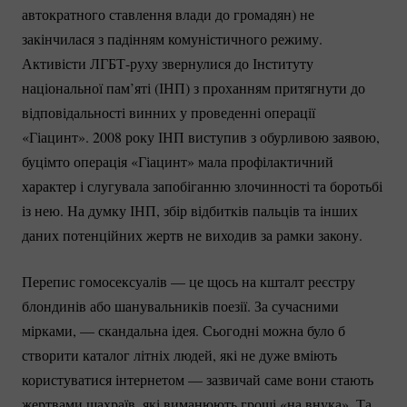
автократного ставлення влади до громадян) не
закінчилася з падінням комуністичного режиму.
Активісти
ЛГБТ-руху
звернулися до Інституту
національної пам’яті (ІНП) з проханням притягнути до
відповідальності винних у проведенні операції
«Гіацинт». 2008 року ІНП виступив з обурливою заявою,
буцімто операція «Гіацинт» мала профілактичний
характер і слугувала запобіганню злочинності та боротьбі
із нею. На думку ІНП, збір відбитків пальців та інших
даних потенційних жертв не виходив за рамки закону.
Перепис гомосексуалів — це щось на кшталт реєстру
блондинів або шанувальників поезії. За сучасними
мірками, — скандальна ідея. Сьогодні можна було б
створити каталог літніх людей, які не дуже вміють
користуватися інтернетом — зазвичай саме вони стають
жертвами шахраїв, які виманюють гроші «на внука». Та,