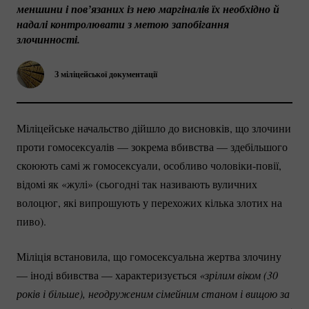
меншини і пов’язаних із нею маргіналів їх необхідно й 
надалі контролювати з метою запобігання 
злочинності.
З міліцейської документації
Міліцейське начальство дійшло до висновків, що злочини
проти гомосексуалів — зокрема вбивства — здебільшого
скоюють самі ж гомосексуали, особливо
чоловіки-повії
,
відомі як «жулі» (сьогодні так називають вуличних
волоцюг, які випрошують у перехожих кілька злотих на
пиво).
Міліція встановила, що гомосексуальна жертва злочину
— іноді вбивства — характеризується
«зрілим віком (30 
років і більше), неодруженим сімейним станом і вищою за 