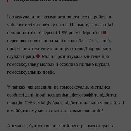
Їх залякували погрозами розповісти все на роботі, в
університеті чи навіть у школі. Не оминула ця акція і
неповнолітніх. У вересні 1986 року в Мронґові
перевіряли навіть початкові школи № 1, 2 і 5, ліцей,
професійно-технічне
училище, готель Добровільної
служби праці.
Міліція розпитувала вчителів про
гомосексуальну молодь й особливо пильно шукала
гомосексуальних повій.
У папках, які завадили на гомосексуалів, містилися
особисті дані, іноді псевдоніми, фотографії та відбитки
пальців. Себто міліція брала відбитки пальців у людей, які
в майбутньому могли стати жертвами злочинів!
Аргумент, буцімто величезний реєстр гомосексуалів