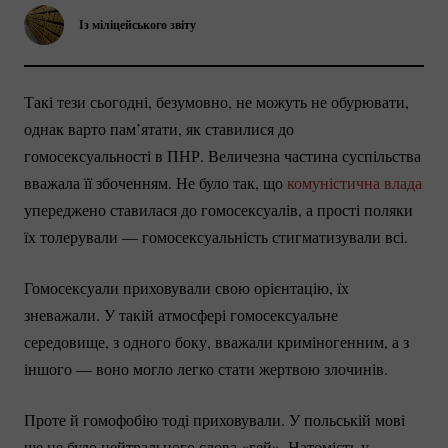
Із міліцейського звіту
Такі тези сьогодні, безумовно, не можуть не обурювати,
однак варто пам’ятати, як ставилися до
гомосексуальності в ПНР. Величезна частина суспільства
вважала її збоченням. Не було так, що
комуністична влада
упереджено ставилася до гомосексуалів, а прості поляки
їх толерували — гомосексуальність стигматизували всі.
Гомосексуали приховували свою орієнтацію, їх
зневажали. У такій атмосфері гомосексуальне
середовище, з одного боку, вважали криміногенним, а з
іншого — воно могло легко стати жертвою злочинів.
Проте й гомофобію тоді приховували. У польській мові
ще не було нейтрального слова «гей». Натомість у