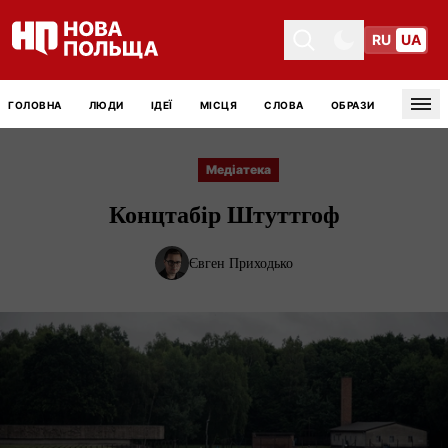
RU
UA
Toggle theme
Toggle theme
ГОЛОВНА
ЛЮДИ
ІДЕЇ
МІСЦЯ
СЛОВА
ОБРАЗИ
Tog
Медіатека
Концтабір Штуттгоф
Євген Приходько