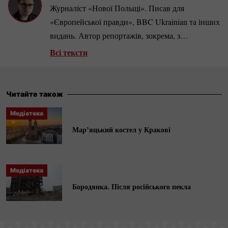
Журналіст «Нової Польщі». Писав для
«Європейської правди», BBC Ukrainian та інших
видань. Автор репортажів, зокрема, з
прифронтових південноукраїнських міст під час
Всі тексти
повномасштабного вторгнення РФ.
Читайте також
Медіатека
Мар’яцький костел у Кракові
Медіатека
Бородянка. Після російського пекла