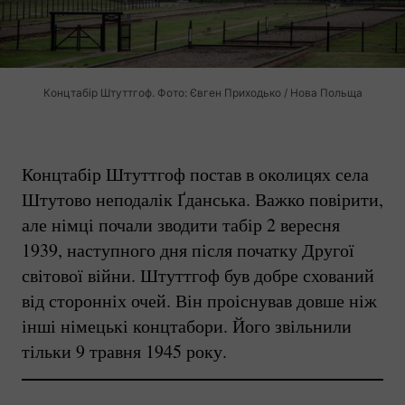
Концтабір Штуттгоф. Фото: Євген Приходько / Нова Польща
Концтабір Штуттгоф постав в околицях села
Штутово неподалік Ґданська. Важко повірити,
але німці почали зводити табір 2 вересня
1939, наступного дня після початку Другої
світової війни. Штуттгоф був добре схований
від сторонніх очей. Він проіснував довше ніж
інші німецькі концтабори. Його звільнили
тільки 9 травня 1945 року.