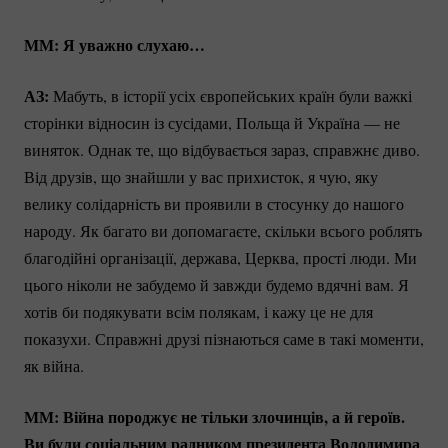
ММ: Я уважно слухаю…
АЗ:
Мабуть, в історії усіх європейських країн були важкі
сторінки відносин із сусідами, Польща й Україна — не
виняток. Однак те, що відбувається зараз, справжнє диво.
Від друзів, що знайшли у вас прихисток, я чую, яку
велику солідарність ви проявили в стосунку до нашого
народу. Як багато ви допомагаєте, скільки всього роблять
благодійні організації, держава, Церква, прості люди. Ми
цього ніколи не забудемо й завжди будемо вдячні вам. Я
хотів би подякувати всім полякам, і кажу це не для
показухи. Справжні друзі пізнаються саме в такі моменти,
як війна.
ММ: Війна породжує не тільки злочинців, а й героїв.
Ви були соціальним радником президента Володимира