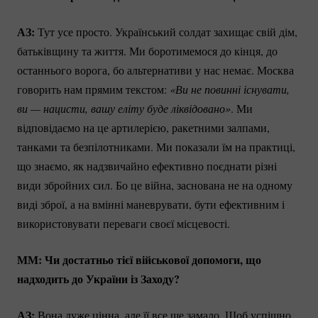
АЗ:
Тут усе просто. Український солдат захищає свій дім,
батьківщину та життя. Ми боротимемося до кінця, до
останнього ворога, бо альтернативи у нас немає. Москва
говорить нам прямим текстом:
«Ви не повинні існувати, 
ви — нацисти, вашу еліту буде ліквідовано»
. Ми
відповідаємо на це артилерією, ракетними залпами,
танками та безпілотниками. Ми показали їм на практиці,
що знаємо, як надзвичайно ефективно поєднати різні
види збройних сил. Бо це війна, заснована не на одному
виді зброї, а на вмінні маневрувати, бути ефективним і
використовувати переваги своєї місцевості.
ММ: Чи достатньо тієї військової допомоги, що
надходить до України із Заходу?
АЗ:
Вона дуже цінна, але її все ще замало. Щоб успішно