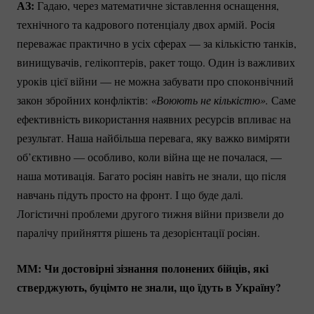
АЗ:
Гадаю, через математичне зіставлення оснащення,
технічного та кадрового потенціалу двох армій. Росія
переважає практично в усіх сферах — за кількістю танків,
винищувачів, гелікоптерів, ракет тощо. Один із важливих
уроків цієї війни — не можна забувати про споконвічний
закон збройних конфліктів:
«Воюють не кількістю». 
Саме
ефективність використання наявних ресурсів впливає на
результат. Наша найбільша перевага, яку важко виміряти
об’єктивно — особливо, коли війна ще не почалася, —
наша мотивація. Багато росіян навіть не знали, що після
навчань підуть просто на фронт. І що буде далі.
Логістичні проблеми другого тижня війни призвели до
паралічу прийняття рішень та дезорієнтації росіян.
ММ: Чи достовірні зізнання полонених бійців, які
стверджують, буцімто не знали, що їдуть в Україну?