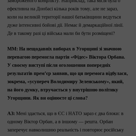
замороженого конфлікту. Наприклад, така місія була б
ефективна на Донбасі кілька років тому, але не зараз,
коли на великій території нашої батьківщини ведуться
дуже інтенсивні бойові дії. Немає й демаркаційної лінії.
Де в такому разі ці війська мали би бути розміщені?
ММ: На нещодавніх виборах в Угорщині зі значною
перевагою перемогла партія «Фідес» Віктора Орбана.
У своєму виступі після оголошення попередніх
результатів прем’єр заявив, що ця перемога відбулася,
зокрема, «усупереч Володимиру Зеленському», який,
на його думку, втручається у внутрішню політику
Угорщини. Як ви оцінюєте ці слова?
АЗ:
Мені здається, що в ЄС і НАТО зараз є два блоки: в
одному Віктор Орбан, а в іншому — решта. Орбан
заперечує навколишню реальність і повторює російську