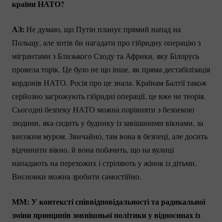
країни НАТО?
АЗ:
Не думаю, що Путін планує прямий напад на
Польщу, але хотів би нагадати про гібридну операцію з
мігрантами з Близького Сходу та Африки, яку Білорусь
провела торік. Це було не що інше, як пряма дестабілізація
кордонів НАТО. Росія про це знала. Країнам Балтії також
серйозно загрожують гібридні операції, це вже не теорія.
Сьогодні безпеку НАТО можна порівняти з безпекою
людини, яка сидить у будинку із завішаними вікнами, за
високим муром. Звичайно, там вона в безпеці, але досить
відчинити вікно, й вона побачить, що на вулиці
нападають на перехожих і стріляють у жінок із дітьми.
Висновки можна зробити самостійно.
ММ: У контексті співвідповідальності та радикальної
зміни принципів зовнішньої політики у відносинах із