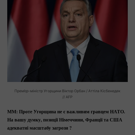
Прем’єр-міністр
Угорщини Віктор Орбан / Аттіла Кісбенедек
// AFP
ММ: Проте Угорщина не є важливим гравцем НАТО.
На вашу думку, позиції Німеччини, Франції та США
адекватні масштабу загрози ?