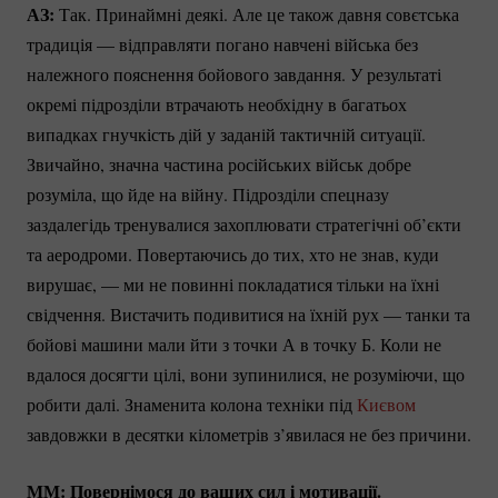
АЗ:
Так. Принаймні деякі. Але це також давня совєтська
традиція — відправляти погано навчені війська без
належного пояснення бойового завдання. У результаті
окремі підрозділи втрачають необхідну в багатьох
випадках гнучкість дій у заданій тактичній ситуації.
Звичайно, значна частина російських військ добре
розуміла, що йде на війну. Підрозділи спецназу
заздалегідь тренувалися захоплювати стратегічні об’єкти
та аеродроми. Повертаючись до тих, хто не знав, куди
вирушає, — ми не повинні покладатися тільки на їхні
свідчення. Вистачить подивитися на їхній рух — танки та
бойові машини мали йти з точки А в точку Б. Коли не
вдалося досягти цілі, вони зупинилися, не розуміючи, що
робити далі. Знаменита колона техніки під
Києвом
завдовжки в десятки кілометрів з’явилася не без причини.
ММ: Повернімося до ваших сил і мотивації.