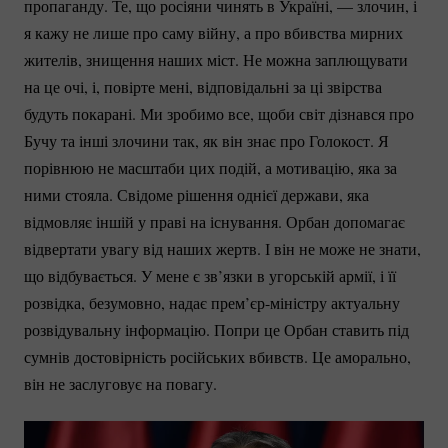
пропаганду. Те, що росіяни чинять в Україні, — злочин, і
я кажу не лише про саму війну, а про вбивства мирних
жителів, знищення наших міст. Не можна заплющувати
на це очі, і, повірте мені, відповідальні за ці звірства
будуть покарані. Ми зробимо все, щоби світ дізнався про
Бучу та інші злочини так, як він знає про Голокост. Я
порівнюю не масштаби цих подій, а мотивацію, яка за
ними стояла. Свідоме рішення однієї держави, яка
відмовляє іншій у праві на існування. Орбан допомагає
відвертати увагу від наших жертв. І він не може не знати,
що відбувається. У мене є зв’язки в угорській армії, і її
розвідка, безумовно, надає
прем’єр-міністру
актуальну
розвідувальну інформацію. Попри це Орбан ставить під
сумнів достовірність російських вбивств. Це аморально,
він не заслуговує на повагу.