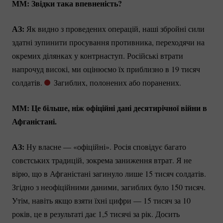
ММ: Звідки така впевненість?
АЗ:
Як видно з проведених операцій, наші збройні сили
здатні зупинити просування противника, переходячи на
окремих ділянках у контрнаступ. Російські втрати
напрочуд високі, ми оцінюємо їх приблизно в 19 тисяч
солдатів.
Загиблих, полонених або поранених.
ММ: Це більше, ніж офіційні дані десятирічної війни в
Афганістані.
АЗ:
Ну власне — «офіційні». Росія сповідує багато
совєтських традицій, зокрема заниження втрат. Я не
вірю, що в Афганістані загинуло лише 15 тисяч солдатів.
Згідно з неофіційними даними, загиблих було 150 тисяч.
Утім, навіть якщо взяти їхні цифри — 15 тисяч за 10
років, це в результаті дає 1,5 тисячі за рік. Досить