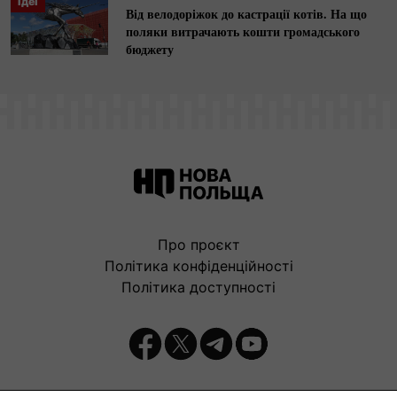
Ідеї
Від велодоріжок до кастрації котів. На що
поляки витрачають кошти громадського
бюджету
Про проєкт
Політика конфіденційності
Політика доступності