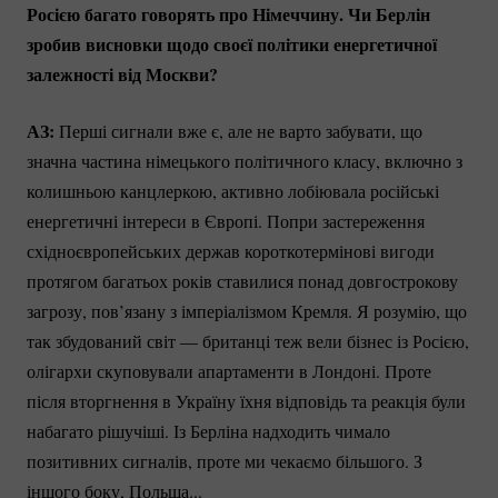
Росією багато говорять про Німеччину. Чи Берлін
зробив висновки щодо своєї політики енергетичної
залежності від Москви?
АЗ:
Перші сигнали вже є, але не варто забувати, що
значна частина німецького політичного класу, включно з
колишньою канцлеркою, активно лобіювала російські
енергетичні інтереси в Європі. Попри застереження
східноєвропейських держав короткотермінові вигоди
протягом багатьох років ставилися понад довгострокову
загрозу, пов’язану з імперіалізмом Кремля. Я розумію, що
так збудований світ — британці теж вели бізнес із Росією,
олігархи скуповували апартаменти в Лондоні. Проте
після вторгнення в Україну їхня відповідь та реакція були
набагато рішучіші. Із Берліна надходить чимало
позитивних сигналів, проте ми чекаємо більшого. З
іншого боку, Польща...