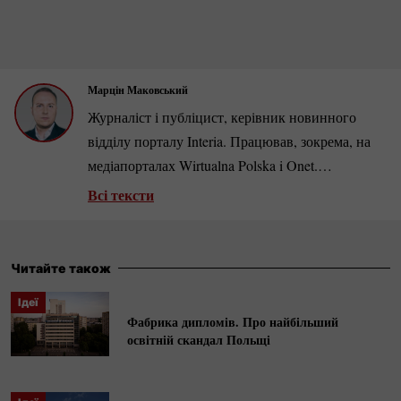
Марцін Маковський
Журналіст і публіцист, керівник новинного
відділу порталу Interia. Працював, зокрема, на
медіапорталах Wirtualna Polska i Onet.
Спеціалізується на польській і американській
Всі тексти
політиці, автор інтерв’ю з головними
польськими й світовими політичними діячами.
Читайте також
Ідеї
Фабрика дипломів. Про найбільший
освітній скандал Польщі