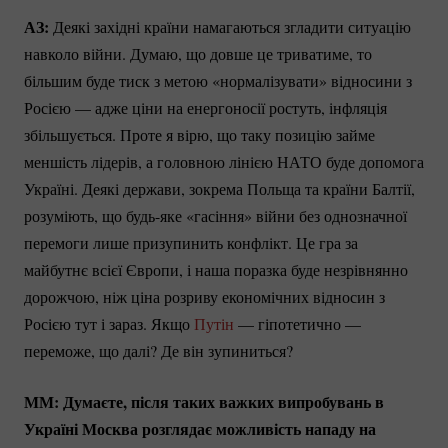
АЗ:
Деякі західні країни намагаються згладити ситуацію
навколо війни. Думаю, що довше це триватиме, то
більшим буде тиск з метою «нормалізувати» відносини з
Росією — адже ціни на енергоносії ростуть, інфляція
збільшується. Проте я вірю, що таку позицію займе
меншість лідерів, а головною лінією НАТО буде допомога
Україні. Деякі держави, зокрема Польща та країни Балтії,
розуміють, що
будь-яке
«гасіння» війни без однозначної
перемоги лише призупинить конфлікт. Це гра за
майбутнє всієї Європи, і наша поразка буде незрівнянно
дорожчою, ніж ціна розриву економічних відносин з
Росією тут і зараз. Якщо
Путін
— гіпотетично —
переможе, що далі? Де він зупиниться?
ММ: Думаєте, після таких важких випробувань в
Україні Москва розглядає можливість нападу на