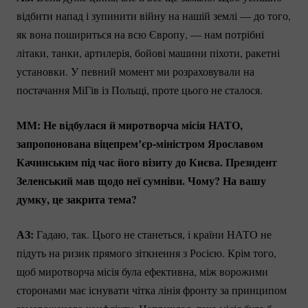
відбити напад і зупинити війну на нашій землі — до того,
як вона пошириться на всю Європу, — нам потрібні
літаки, танки, артилерія, бойові машини піхоти, ракетні
установки. У певний момент ми розраховували на
постачання МіГів із Польщі, проте цього не сталося.
ММ: Не відбулася й миротворча місія НАТО,
запропонована
віцепремʼєр-міністром
Ярославом
Качинським під час його візиту до Києва. Президент
Зеленський мав щодо неї сумніви. Чому? На вашу
думку, це закрита тема?
АЗ:
Гадаю, так. Цього не станеться, і країни НАТО не
підуть на ризик прямого зіткнення з Росією. Крім того,
щоб миротворча місія була ефективна, між ворожими
сторонами має існувати чітка лінія фронту за принципом