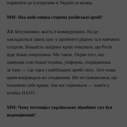
порівняти це із втратами в Україні за місяць.
ММ: Яка найслабша сторона російської армії?
АЗ:
Безсумнівно, якість її командування. На це
накладається також хаос у прийнятті рішень та в навчанні
солдатів. Більшість західних країн очікувала, що Росія
буде більш оперативна. Ми також. Окрім того, нас
здивував стан їхньої техніки, уніформа, спорядження,
зв’язок — і це одна з найбільших армій світу. Зате наша
армія виправдала всі сподівання. Ми не сумнівалися, що
покажемо себе краще, ніж нас оцінювали — навіть у
штабах НАТО.
ММ: Чому потенціал українських збройних сил був
недооцінений?