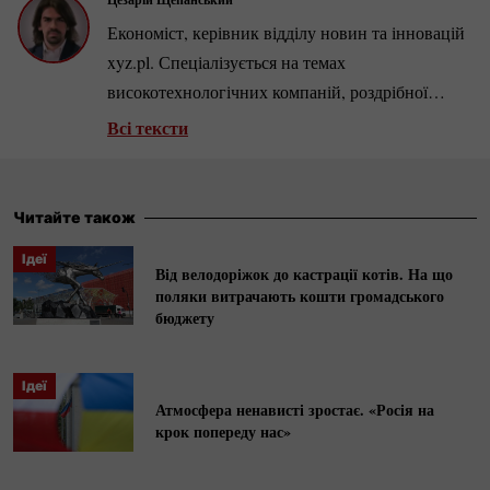
Економіст, керівник відділу новин та інновацій
xyz.pl. Спеціалізується на темах
високотехнологічних компаній, роздрібної
торгівлі та ринку нерухомості. Автор кількох
Всі тексти
сотень аналітичних статей та інтерв’ю з
провідними бізнесменами та економістами.
Читайте також
Ідеї
Від велодоріжок до кастрації котів. На що
поляки витрачають кошти громадського
бюджету
Ідеї
Атмосфера ненависті зростає. «Росія на
крок попереду нас»