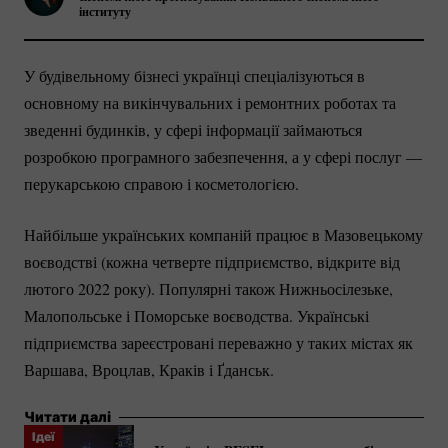
інституту
У будівельному бізнесі українці спеціалізуються в
основному на викінчувальних і ремонтних роботах та
зведенні будинків, у сфері інформації займаються
розробкою програмного забезпечення, а у сфері послуг —
перукарською справою і косметологією.
Найбільше українських компаній працює в Мазовецькому
воєводстві (кожна четверте підприємство, відкрите від
лютого 2022 року). Популярні також Нижньосілезьке,
Малопольське і Поморське воєводства. Українські
підприємства зареєстровані переважно у таких містах як
Варшава, Вроцлав, Краків і Ґданськ.
Читати далі
Ідеї