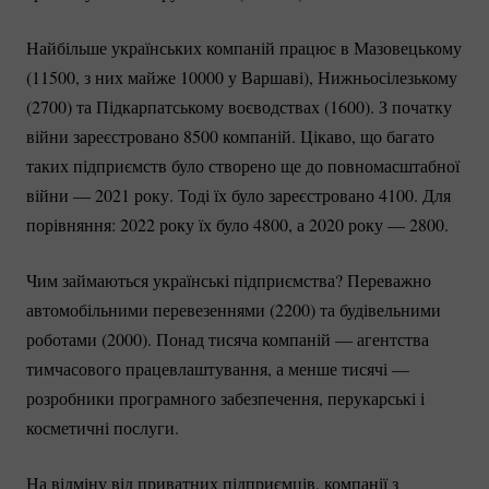
Найбільше українських компаній працює в Мазовецькому
(11500, з них майже 10000 у Варшаві), Нижньосілезькому
(2700) та Підкарпатському воєводствах (1600). З початку
війни зареєстровано 8500 компаній. Цікаво, що багато
таких підприємств було створено ще до повномасштабної
війни — 2021 року. Тоді їх було зареєстровано 4100. Для
порівняння: 2022 року їх було 4800, а 2020 року — 2800.
Чим займаються українські підприємства? Переважно
автомобільними перевезеннями (2200) та будівельними
роботами (2000). Понад тисяча компаній — агентства
тимчасового працевлаштування, а менше тисячі —
розробники програмного забезпечення, перукарські і
косметичні послуги.
На відміну від приватних підприємців, компанії з