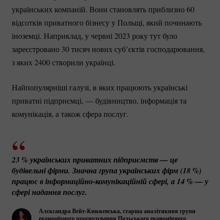
українських компаній. Вони становлять приблизно 60
відсотків приватного бізнесу у Польщі, який починають
іноземці. Наприклад, у червні 2023 року тут було
зареєстровано 30 тисяч нових суб’єктів господарювання,
з яких 2400 створили українці.
Найпопулярніші галузі, в яких працюють українські
приватні підприємці, — будівництво, інформація та
комунікація, а також сфера послуг.
23 %
 українських приватних підприємств — це 
будівельні фірми. Значна група українських фірм (
18 %
) 
працює в 
інформаційно-комунікаційній
 сфері, а 
14 %
 — у 
сфері надання послуг.
Алєксандра
Вейт-Книжевська
, старша аналітикиня групи
економічного прогнозування Польського економічного