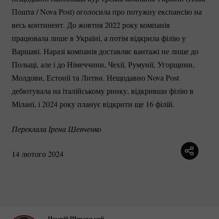
Пошта / Nova Post) оголосила про потужну експансію на
весь континент. До жовтня 2022 року компанія
працювала лише в Україні, а потім відкрила філію у
Варшаві. Наразі компанія доставляє вантажі не лише до
Польщі, але і до Німеччини, Чехії, Румунії, Угорщини,
Молдови, Естонії та Литви. Нещодавно Nova Post
дебютувала на італійському ринку, відкривши філію в
Мілані, і 2024 року планує відкрити ще 16 філій.
Переклала Ірена Шевченко
14 лютого 2024
Цезарій Щепанський