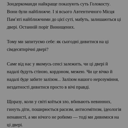
Зондеркоманди найкраще показують суть Голокосту.
Вони були найближче. І зі всього Автентичного Місця
Пам’яті найближчими до цієї суті, мабуть, залишаються ці
двері. Останній поріг Винищених.
Тому ми запитуємо себе: як сьогодні дивитися на ці
сімдесятирічні двері?
Саме від нас у якомусь сенсі залежить, чи ці двері й
надалі будуть стіною, кордоном, межею. Чи це вічко й
надалі буде забите залізом... Залізом нашого нерозуміння,
нездатності дивитися просто в вічі правді.
Щоразу, коли у світі коїться зло, вбивають невинних,
гинуть діти, поширюється расизм, антисемітизм, ідеологія
ненависті, а ми нічого не робимо — тоді ми дивимося на
ці двері.