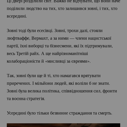
Ці двері розділили світ. Важко не відчувати, що вони наче
поділили людство на тих, хто залишився зовні, і тих, хто
всередині.
Зовні тоді були есесівці. Зовні, трохи далі, стояли
люфтваффе, Вермахт, а за ними — члени нацистської
партії, їхні виборці та бізнесмени, які їх підтримували,
весь Третій райх. А ще найрізноманітніші
колабораціоністи й «мисливці за євреями».
Так, зовні були ще й ті, хто намагався врятувати
приречених. І мільйони людей, які воліли б не знати.
Зовні була велика політика, співвідношення сил, фронти
та воєнна стратегія.
Усередині було тільки безвинне страждання та смерть.