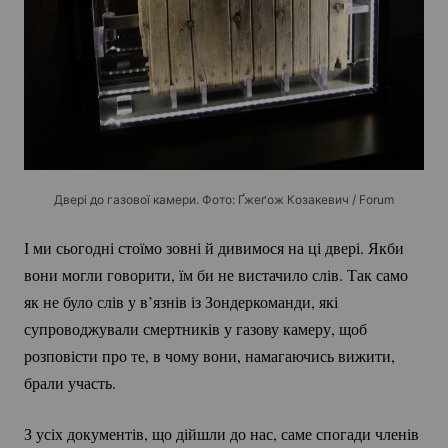
Двері до газової камери. Фото: Ґжеґож Козакевич / Forum
І ми сьогодні стоїмо зовні й дивимося на ці двері. Якби
вони могли говорити, їм би не вистачило слів. Так само
як не було слів у в’язнів із Зондеркоманди, які
супроводжували смертників у газову камеру, щоб
розповісти про те, в чому вони, намагаючись вижити,
брали участь.
З усіх документів, що дійшли до нас, саме спогади членів