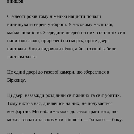
вийшов.
Сімдесят років тому німецькі нацисти почали
винищувати євреїв у Європі. У масовому масштабі,
майже повністю. Зсередини дверей на них з останніх сил
напирали люди, приречені на смерть, проте двері
вистояли. Люди видавили вічко, а його ззовні забили
листком заліза.
Це єдині двері до газової камери, що збереглися в
Біркенау.
Ці двері назавжди розділили світ живих та світ убитих.
Тому ніхто з нас, дивлячись на них, не почувається
комфортно. Ми наближаємося до самої грані того, що
можна зазнати та зрозуміти з іншого
— їхнього
— боку.