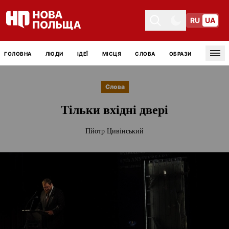
RU
UA
Toggle theme
Toggle theme
ГОЛОВНА
ЛЮДИ
ІДЕЇ
МІСЦЯ
СЛОВА
ОБРАЗИ
Tog
Слова
Тільки вхідні двері
Пйотр Цивінський