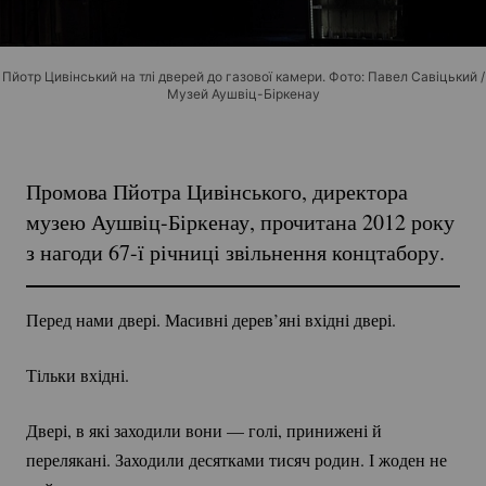
Пйотр Цивінський на тлі дверей до газової камери. Фото: Павел Савіцький /
Музей Аушвіц-Біркенау
Промова Пйотра Цивінського, директора
музею
Аушвіц-Біркенау
, прочитана 2012 року
з нагоди 67-ї річниці звільнення концтабору.
Перед нами двері. Масивні дерев’яні вхідні двері.
Тільки вхідні.
Двері, в які заходили вони — голі, принижені й
перелякані. Заходили десятками тисяч родин. І жоден не