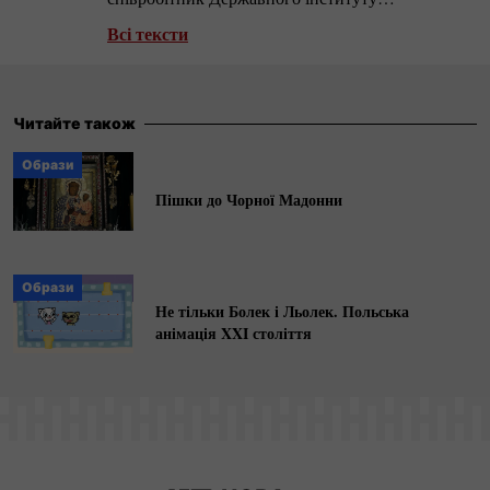
мистецтвознавства в Москві.
Всі тексти
Читайте також
Образи
Пішки до Чорної Мадонни
Образи
Не тільки Болек і Льолек. Польська
анімація XXI століття