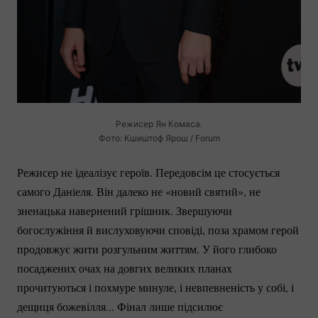
Режисер Ян Комаса.
Фото: Кшиштоф Ярош / Forum
Режисер не ідеалізує героїв. Передовсім це стосується
самого Даніеля. Він далеко не «новий святий», не
зненацька навернений грішник. Звершуючи
богослужіння й вислуховуючи сповіді, поза храмом герой
продовжує жити розгульним життям. У його глибоко
посаджених очах на довгих великих планах
прочитуються і похмуре минуле, і невпевненість у собі, і
дещиця божевілля... Фінал лише підсилює