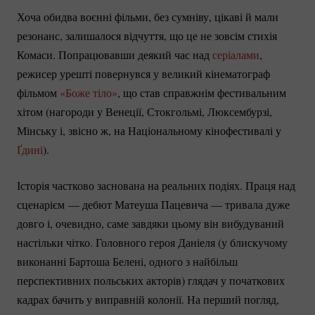
Хоча обидва воєнні фільми, без сумніву, цікаві й мали
резонанс, залишалося відчуття, що це не зовсім стихія
Комаси. Попрацювавши деякий час над
серіалами
,
режисер урешті повернувся у великий кінематограф
фільмом
«Боже тіло»
, що став справжнім фестивальним
хітом (нагороди у Венеції, Стокгольмі, Люксембурзі,
Мінську і, звісно ж, на Національному кінофестивалі у
Ґдині
).
Історія частково заснована на реальних подіях. Праця над
сценарієм
— дебют Матеуша Пацевича — тривала дуже
довго і, очевидно, саме завдяки цьому він вибудуваний
настільки чітко. Головного героя Даніеля (у блискучому
виконанні Бартоша Белені, одного з найбільш
перспективних польських акторів) глядач у початкових
кадрах бачить у виправній колонії. На перший погляд,