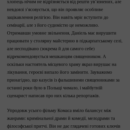
хлопець нічим не відрізняється від решти ув’язнених, але
невдовзі з’ясовується, що він проявляє особливе
зацікавлення релігією. Він навіть мріє вступити до
семінарії, але з його судимістю це неможливо.
Отримавши умовне звільнення, Даніель має вирушити
працювати у столярну майстерню в підкарпатському селі,
але несподівано (зокрема й для самого себе)
відрекомендовується мешканцям священником. А
оскільки настоятель місцевого храму якраз вирушає на
лікування, героєві випало його замінити. Зауважимо
принагідно, що казусів із фальшивими священниками за
останні роки було в Польщі чимало, і майбутній
сценарист написав про них кілька репортажів.
Упродовж усього фільму Комаса вміло балансує між
жанрами: кримінальної драми й комедії, мелодрами та
філософської притчі. Він не дає глядачеві готових ключів