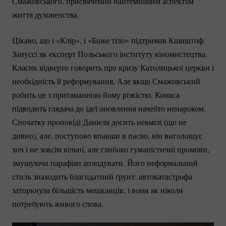
Смажовського, присвячений найтемнішим аспектам
життя духовенства.
Цікаво, що і «Клір», і «Боже тіло» підтримав Кшиштоф
Зануссі як експерт Польського інституту кіномистецтва.
Класик відверто говорить про кризу Католицької церкви і
необхідність її реформування. Але якщо Смажовський
робить це з притаманною йому різкістю, Комаса
підводить глядача до ідеї оновлення начебто ненароком.
Спочатку проповіді Даніеля досить невмілі (що не
дивно), але, поступово впавши в пасію, він виголошує
хоч і не зовсім вільні, але глибоко гуманістичні промови,
змушуючи парафіян аплодувати. Його неформальний
стиль знаходить благодатний ґрунт: автокатастрофа
заторкнула більшість мешканців, і вони як ніколи
потребують живого слова.