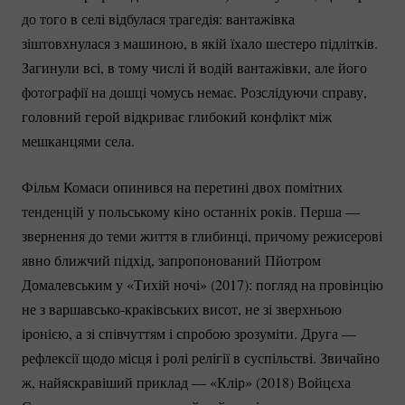
до того в селі відбулася трагедія: вантажівка
зіштовхнулася з машиною, в якій їхало шестеро підлітків.
Загинули всі, в тому числі й водій вантажівки, але його
фотографії на дошці чомусь немає. Розслідуючи справу,
головний герой відкриває глибокий конфлікт між
мешканцями села.
Фільм Комаси опинився на перетині двох помітних
тенденцій у польському кіно останніх років. Перша —
звернення до теми життя в глибинці, причому режисерові
явно ближчий підхід, запропонований Пйотром
Домалевським у «Тихій ночі» (2017): погляд на провінцію
не з
варшавсько-краківських
висот, не зі зверхньою
іронією, а зі співчуттям і спробою зрозуміти. Друга —
рефлексії щодо місця і ролі релігії в суспільстві. Звичайно
ж, найяскравіший приклад — «Клір» (2018) Войцєха