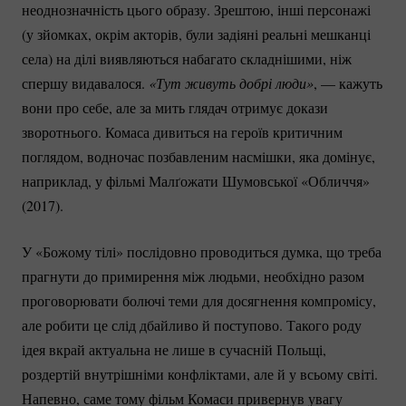
неоднозначність цього образу. Зрештою, інші персонажі
(у зйомках, окрім акторів, були задіяні реальні мешканці
села) на ділі виявляються набагато складнішими, ніж
спершу видавалося.
«Тут живуть добрі люди»
, — кажуть
вони про себе, але за мить глядач отримує докази
зворотнього. Комаса дивиться на героїв критичним
поглядом, водночас позбавленим насмішки, яка домінує,
наприклад, у фільмі Малґожати Шумовської «Обличчя»
(2017).
У «Божому тілі» послідовно проводиться думка, що треба
прагнути до примирення між людьми, необхідно разом
проговорювати болючі теми для досягнення компромісу,
але робити це слід дбайливо й поступово. Такого роду
ідея вкрай актуальна не лише в сучасній Польщі,
роздертій внутрішніми конфліктами, але й у всьому світі.
Напевно, саме тому фільм Комаси привернув увагу