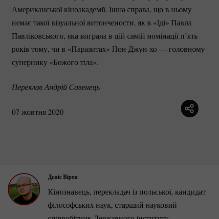
Американської кіноакадемії. Інша справа, що в ньому
немає такої візуальної витончености, як в «Іді» Павла
Павліковського, яка виграла в цій самій номінації п’ять
років тому, чи в «Паразитах» Пон
Джун-хо
— головному
супернику «Божого тіла».
Переклав Андрій Савенець
07 жовтня 2020
Дєніс Вірен
Кінознавець, перекладач із польської, кандидат
філософських наук, старший науковий
співробітник Державного інституту