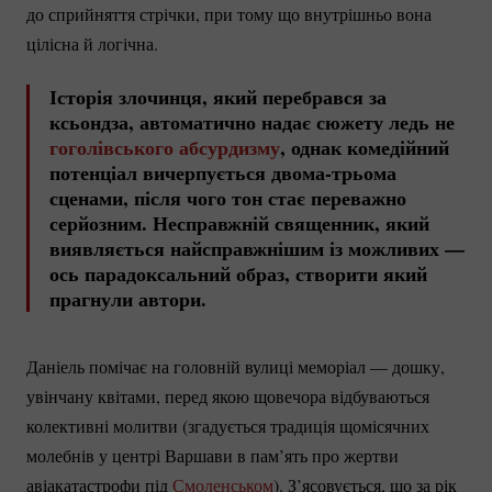
до сприйняття стрічки, при тому що внутрішньо вона
цілісна й логічна.
Історія злочинця, який перебрався за
ксьондза, автоматично надає сюжету ледь не
гоголівського абсурдизму
, однак комедійний
потенціал вичерпується
двома-трьома
сценами, після чого тон стає переважно
серйозним. Несправжній священник, який
виявляється найсправжнішим із можливих —
ось парадоксальний образ, створити який
прагнули автори.
Даніель помічає на головній вулиці меморіал — дошку,
увінчану квітами, перед якою щовечора відбуваються
колективні молитви (згадується традиція щомісячних
молебнів у центрі Варшави в пам’ять про жертви
авіакатастрофи під
Смоленськом
). З’ясовується, що за рік