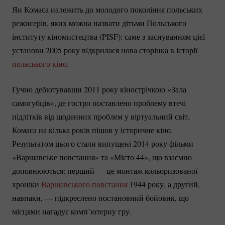
Ян Комаса належить до молодого покоління польських
режисерів, яких можна назвати дітьми Польського
інституту кіномистецтва (PISF): саме з заснуванням цієї
установи 2005 року відкрилася нова сторінка в історії
польського кіно
.
Гучно дебютувавши 2011 року кінострічкою «Зала
самогубців», де гостро поставлено проблему втечі
підлітків від щоденних проблем у віртуальний світ,
Комаса на кілька років пішов у історичне кіно.
Результатом цього стали випущені 2014 року фільми
«Варшавське повстання» та «Місто 44», що взаємно
доповнюються: перший — це монтаж кольоризованої
хроніки
Варшавського повстання
1944 року, а другий,
навпаки, — підкреслено постановний бойовик, що
місцями нагадує комп’ютерну гру.