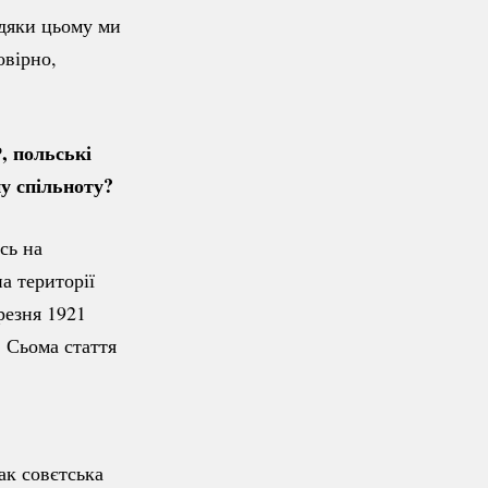
вдяки цьому ми
овірно,
, польські
у спільноту?
сь на
а території
резня 1921
 Сьома стаття
ак совєтська