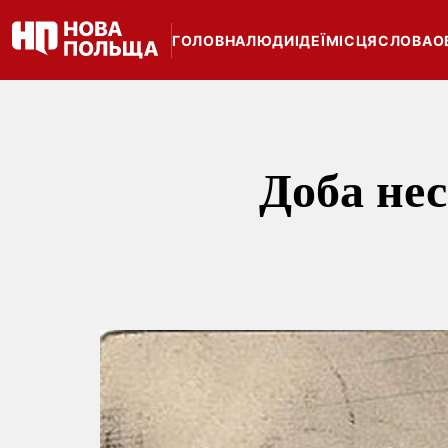
ГОЛОВНА
ЛЮДИ
ІДЕЇ
МІСЦЯ
СЛОВА
О
Доба нес