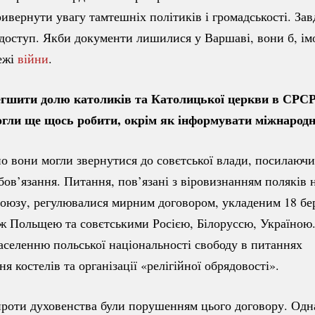
ривернути увагу тамтешніх політиків і громадськості. За
доступ. Якби документи лишилися у Варшаві, вони б, ім
ежі
війни
.
гшити долю католиків та Католицької церкви в СРСР
гли ще щось робити, окрім як інформувати міжнародн
 вони могли звернутися до совєтської влади, посилаючи
бов’язання. Питання, пов’язані з віровизнанням поляків н
оюзу, регулювалися мирним договором, укладеним 18 бе
іж Польщею та совєтськими Росією, Білоруссю, Україною.
аселенню польської національності свободу в питаннях
я костелів та організації «релігійної обрядовості».
проти духовенства були порушенням цього договору. Одн