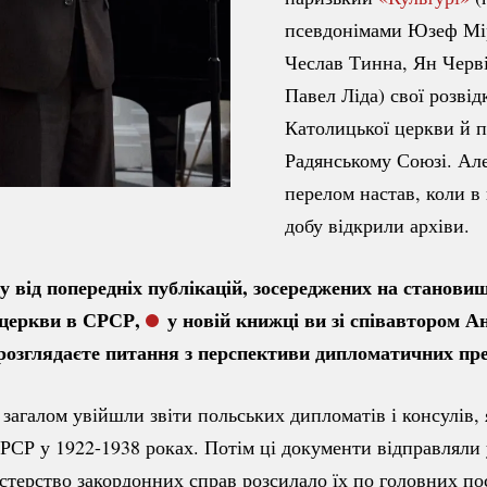
псевдонімами Юзеф Мі
Чеслав Тинна, Ян Черв
Павел Ліда) свої розвід
Католицької церкви й п
Радянському Союзі. Але
перелом настав, коли в
добу відкрили архіви.
у від попередніх публікацій, зосереджених на становищ
 церкви в СРСР,
у новій книжці ви зі співавтором 
зглядаєте питання з перспективи дипломатичних пр
агалом увійшли звіти польських дипломатів і консулів,
СРСР у
1922-1938
роках. Потім ці документи відправляли
стерство закордонних справ розсилало їх по головних по