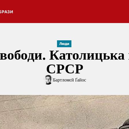
БРАЗИ
Люди
вободи. Католицька
СРСР
Бартломєй Ґайос