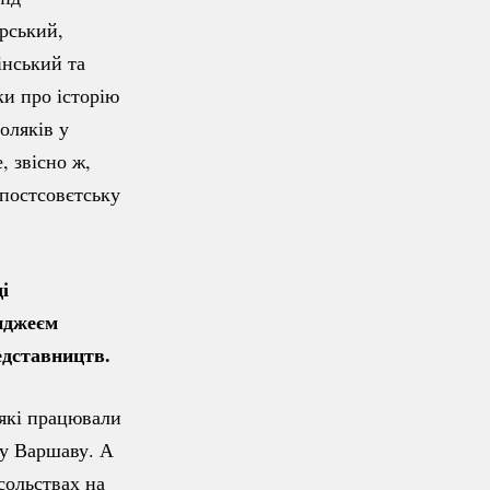
рський,
інський та
ки про історію
оляків у
, звісно ж,
 постсовєтську
і
Анджеєм
едставництв.
 які працювали
 у Варшаву. А
сольствах на