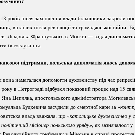
розумінні?
18 років після захоплення влади більшовики закрили по
плиць, вцілілих після революції та громадянської війни. В
 св. Людовіка Французького в Москві — задля дипломатів,
ати богослужіння.
нансової підтримки, польська дипломатія якось допом
л вона намагалася допомогти духовенству під час репресі
3 року в Петрограді відбувся показовий процес над 15 с
Яна Цєпляка, апостольського адміністратора Могилевсько
муальда Будкевича засудили до смертної кари за
«контр
овєтська влада вважала, що
«католицьке духовенство у с
 політичний місіонер польського уряду»
, як зазначалося у
 Революційного трибуналу в Мінську в справі протестув