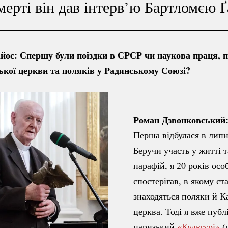
мерті він дав інтерв’ю Бартломєю Ґ
йос: Спершу були поїздки в СРСР чи наукова праця, 
ької церкви та поляків у Радянському Союзі?
Роман Дзвонковський
Перша відбулася в липн
Беручи участь у житті 
парафій, я 20 років осо
спостерігав, в якому с
знаходяться поляки й К
церква. Тоді я вже публ
паризький
«Культурі»
(