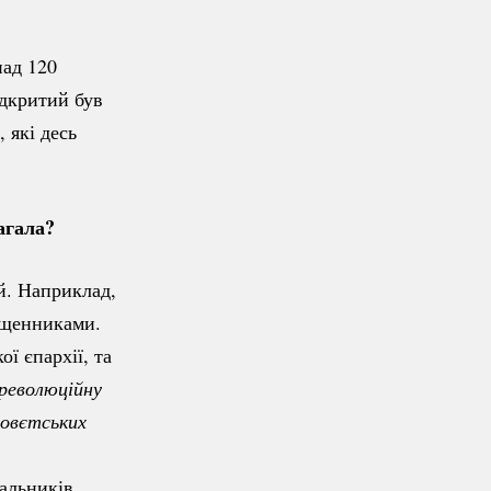
над 120
ідкритий був
 які десь
агала?
й. Наприклад,
вященниками.
ї єпархії, та
революційну 
овєтських 
альників