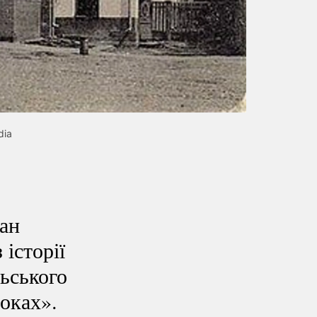
dia
ман
історії
ьського
оках».