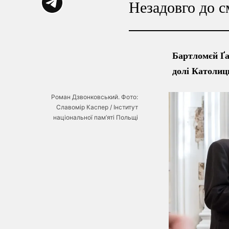
Незадовго до с
Бартломєй Ґа
долі Католиц
Роман Дзвонковський. Фото:
Cлавомір Каспер / Інститут
національної пам’яті Польщі