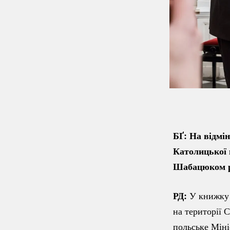
БҐ: На відмін
Католицької
Шабацюком ро
РД:
У книжку з
на території 
польське Міні