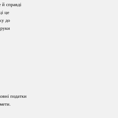
 й справді
ці це
ку до
 руки
овні податки
 мети.