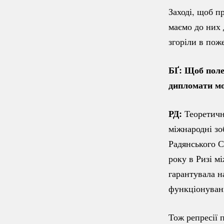
Заході, щоб п
маємо до них 
згоріли в пож
БҐ: Щоб поле
дипломати мо
РД:
Теоретично
міжнародні зо
Радянського С
року в Ризі м
гарантувала н
функціонуванн
Тож репресії 