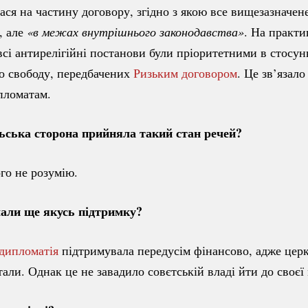
ася на частину договору, згідно з якою все вищезазначене
, але
«в межах внутрішнього законодавства»
. На практи
всі антирелігійні постанови були пріоритетними в стосун
о свободу, передбачених
Ризьким договором
. Це зв’язало
пломатам.
ьська сторона прийняла такий стан речей?
го не розумію.
али ще якусь підтримку?
дипломатія
підтримувала передусім фінансово, адже церк
тали. Однак це не завадило совєтській владі йти до своєї