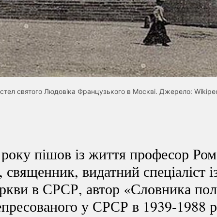
стел святого Людовіка Французького в Москві. Джерело: Wikipe
 року пішов із життя професор Ро
 священник, видатний спеціаліст із 
ркви в СРСР, автор «Словника пол
репресованого у СРСР в
1939-1988
р