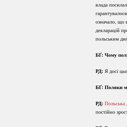
влада посилал
гарантувалося
означало, що 
декларацій пр
польським ди
БҐ: Чому пол
РД:
Я досі цьо
БҐ: Поляки м
РД:
Польська 
постійно зрос