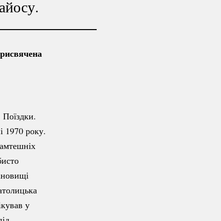
айосу.
присвячена
:
Поїздки.
і 1970 року.
тамтешніх
бисто
тановищі
атолицька
ікував у
під