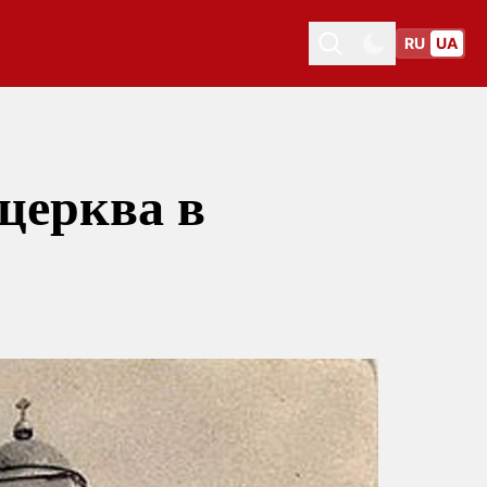
RU
UA
Toggle theme
Toggle theme
 церква в