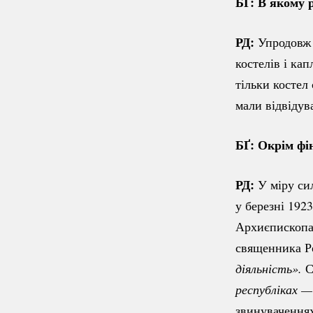
БҐ: В якому 
РД:
Упродовж 
костелів і ка
тільки костел
мали відвідув
БҐ: Окрім фі
РД:
У міру си
у березні 192
Архиєпископа 
священника Ро
діяльність».
С
республіках —
звинуваченнях