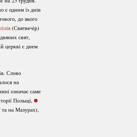
є на 25 грудня.
о є одним із днів
тового, до якого
ґілія
(Святвечір)
здвяних свят,
й церкві є днем
ія. Слово
алося на
нині означає саме
иторії Польщі,
 та на Мазурах),