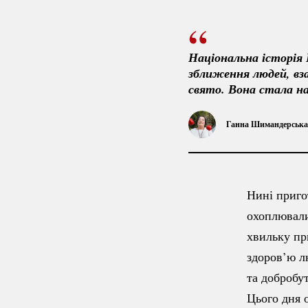
Національна історія 
зближення людей, вза
свято. Вона стала н
Ганна Шимандерська,
Нині приго
охоплювали 
хвильку пр
здоров’ю л
та добробу
Цього дня 