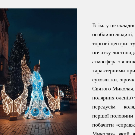
Втім, у це складн
особливо людині, 
торгові центри: ту
початку листопад
атмосфера з ялин
характерними при
сухозлітки, зіроч
Святого Миколая, 
полярних оленів) 
передусім — коля
першої половини 
побачити «справж
Миколая», який, я