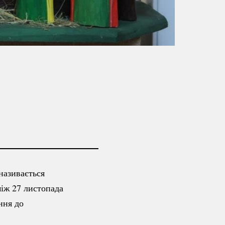
 називається
іж 27 листопада
ння до