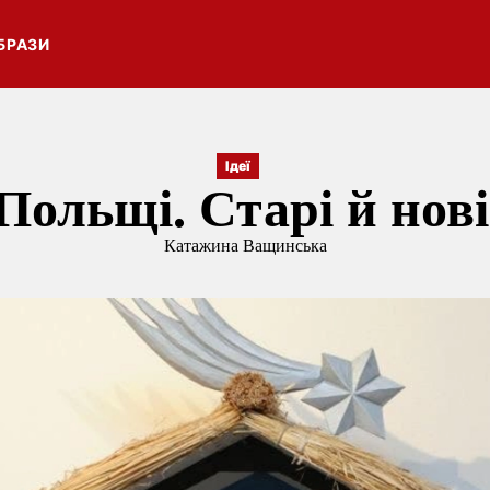
БРАЗИ
Ідеї
 Польщі. Старі й нові
Катажина Ващинська