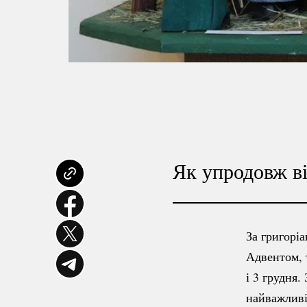
Як упродовж ві
За григорі
Адвентом, 
і 3 грудня.
найважливі