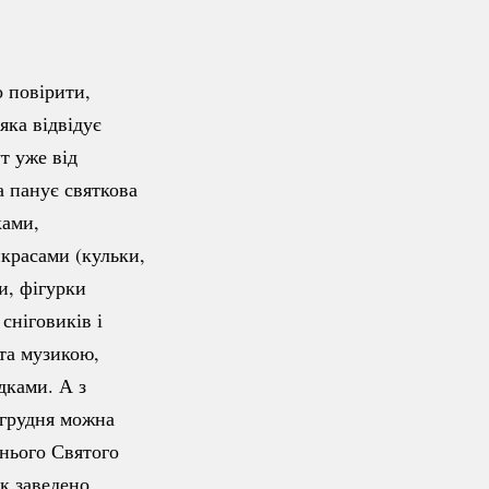
о повірити,
яка відвідує
т уже від
а панує святкова
ками,
красами (кульки,
ки, фігурки
сніговиків і
та музикою,
дками. А з
грудня можна
нього Святого
к заведено