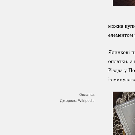
можна купи
елементом 
Ялинкові п
оплатки, а
Різдва у П
із минулог
Оплатки.
Джерело: Wikipedia