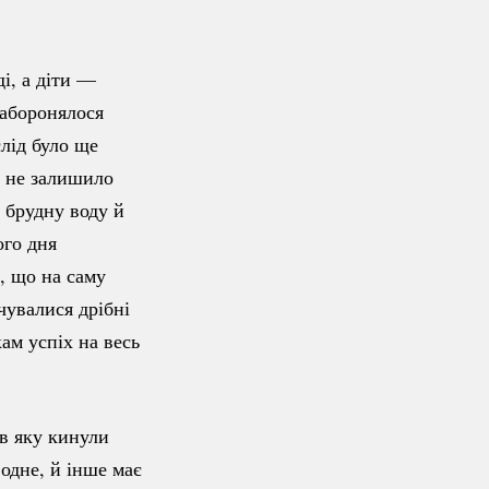
і, а діти —
заборонялося
лід було ще
м не залишило
и брудну воду й
ого дня
о, що на саму
чувалися дрібні
ам успіх на весь
в яку кинули
 одне, й інше має