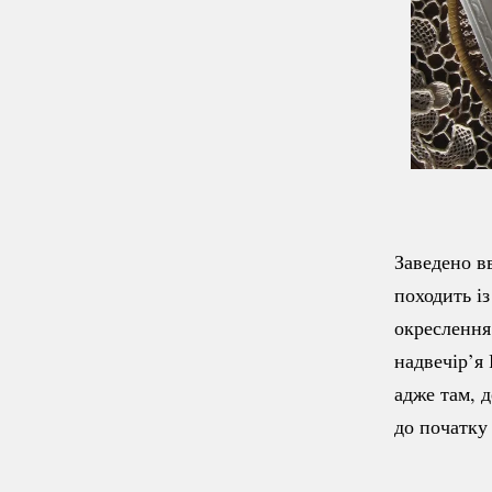
Заведено в
походить із
окресленн
надвечір’я
адже там, 
до початку 