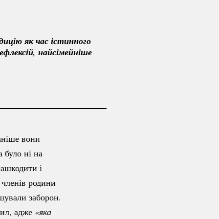
ицію як час істинного 
ефлексій, найсімейніше 
аніше вони
 було ні на
нашкодити і
 членів родини
ушували заборон.
вил, адже
«яка 