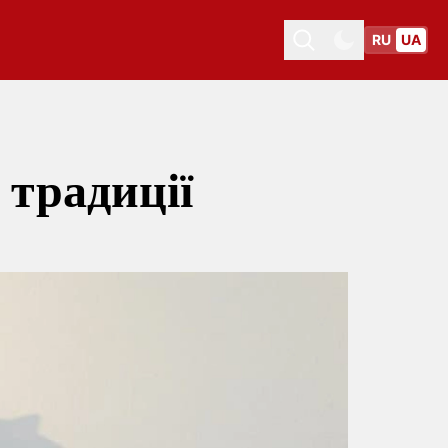
RU
UA
Toggle theme
Toggle theme
 традиції