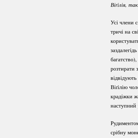
Віґілія, так
Усі члени 
тричі на св
користуват
заздалегід
багатство)
розтирати 
відвідують 
Віґілію чо
крадіжки ж
наступний р
Рудиментом
срібну моне