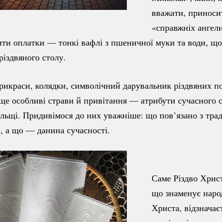
вважати, приноси
«справжніх ангели
ти оплатки — тонкі вафлі з пшеничної муки та води, що
різдвяного столу.
рикраси, колядки, символічний дарувальник різдвяних по
 ще особливі страви й привітання — атрибути сучасного 
ольщі. Придивімося до них уважніше: що пов’язано з трад
о, а що — данина сучасності.
Саме Різдво Христ
що знаменує наро
Христа, відзначає