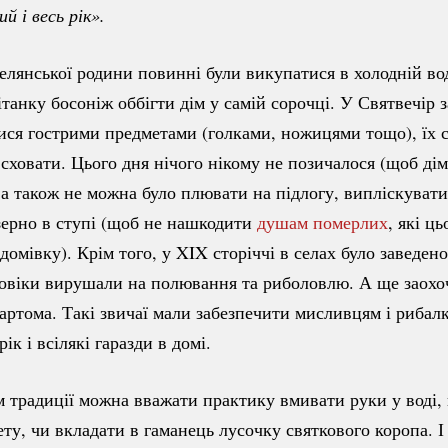
ий і весь рік».
селянської родини повинні були викупатися в холодній вод
ітанку босоніж оббігти дім у самій сорочці. У Святвечір 
ися гострими предметами (голками, ножицями тощо), їх с
ь сховати. Цього дня нічого нікому не позичалося (щоб ді
, а також не можна було плювати на підлогу, випліскуват
зерно в ступі (щоб не нашкодити
душам померлих
, які ць
домівку). Крім того, у XIX сторіччі в селах було заведен
ловіки вирушали на полювання та риболовлю. А ще заохо
артома. Такі звичаї мали забезпечити мисливцям і рибалк
ік і всілякі гаразди в домі.
 традиції можна вважати практику вмивати руки у воді, 
ту, чи вкладати в гаманець лусочку святкового коропа. І