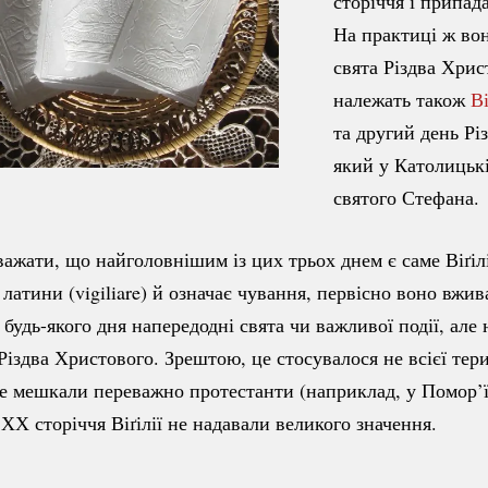
сторіччя і припада
На практиці ж вон
свята Різдва Хрис
належать також
Ві
та другий день Рі
який у Католицькі
святого Стефана.
важати, що найголовнішим із цих трьох днем є саме Віґіл
 латини (vigiliare) й означає чування, первісно воно вжив
я
будь-якого
дня напередодні свята чи важливої події, але 
 Різдва Христового. Зрештою, це стосувалося не всієї тер
де мешкали переважно протестанти (наприклад, у Помор’ї
ХХ сторіччя Віґілії не надавали великого значення.