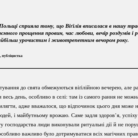
Польщі сприяла тому, що Віґілія вписалася в нашу трад
ємного прощення провин, час любови, вечір роздумів і р
айбільш урочистим і животрепетним вечором року.
 публіцистка
тування до свята обмежуються віґілійною вечерею, але р
весь день, особливо в селі: там із самого рання не можна
илягти, адже вважалося, що відпочинок цього дня може 
юдей, і майбутньому врожаю. Саме задля здоров’я, успіху
ту господарства люди виконували ритуальні дії й не пор
особливо важливо було дотримуватися всіх магічних пра