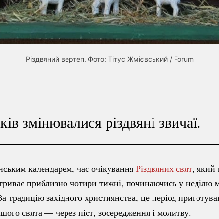
Різдвяний вертеп. Фото: Тітус Жмієвський / Forum
ків змінювалися різдвяні звичаї.
анським календарем, час очікування
Різдвяних свят
, який
триває приблизно чотири тижні, починаючись у неділю м
 За традицію західного християнства, це період приготува
шого свята — через піст, зосередження і молитву.