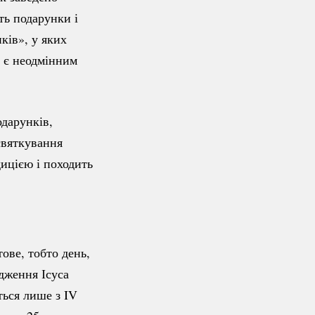
ть подарунки і
ків», у яких
 є неодмінним
дарунків,
святкування
ицією і походить
ове, тобто день,
дження Ісуса
ться лише з IV