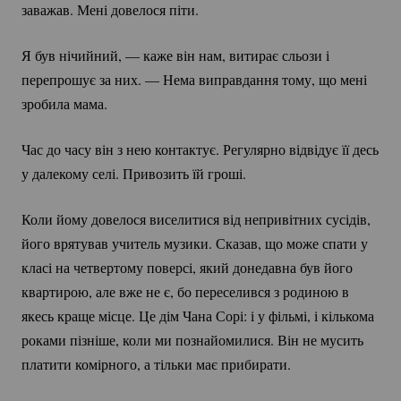
заважав. Мені довелося піти.
Я був нічийний, — каже він нам, витирає сльози і
перепрошує за них. — Нема виправдання тому, що мені
зробила мама.
Час до часу він з нею контактує. Регулярно відвідує її десь
у далекому селі. Привозить їй гроші.
Коли йому довелося виселитися від непривітних сусідів,
його врятував учитель музики. Сказав, що може спати у
класі на четвертому поверсі, який донедавна був його
квартирою, але вже не є, бо переселився з родиною в
якесь краще місце. Це дім Чана Сорі: і у фільмі, і кількома
роками пізніше, коли ми познайомилися. Він не мусить
платити комірного, а тільки має прибирати.