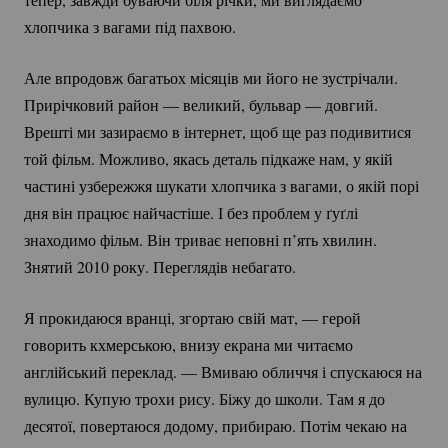
хлопчика з вагами під пахвою.
Але впродовж багатьох місяців ми його не зустрічали.
Прирічковий район — великий, бульвар — довгий.
Врешті ми зазираємо в інтернет, щоб ще раз подивитися
той фільм. Можливо, якась деталь підкаже нам, у якій
частині узбережжя шукати хлопчика з вагами, о якій порі
дня він працює найчастіше. І без проблем у ґуґлі
знаходимо фільм. Він триває неповні п’ять хвилин.
Знятий 2010 року. Переглядів небагато.
Я прокидаюся вранці, згортаю свій мат, — герой
говорить кхмерською, внизу екрана ми читаємо
англійський переклад. — Вмиваю обличчя і спускаюся на
вулицю. Купую трохи рису. Біжу до школи. Там я до
десятої, повертаюся додому, прибираю. Потім чекаю на