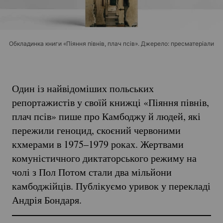
Обкладинка книги «Піяння півнів, плач псів». Джерело: пресматеріали
Один із найвідоміших польських
репортажистів у своїй книжці «Піяння півнів,
плач псів» пише про Камбоджу й людей, які
пережили геноцид, скоєний червоними
кхмерами в 1975–1979 роках. Жертвами
комуністичного диктаторського режиму на
чолі з Пол Потом стали два мільйони
камбоджійців. Публікуємо уривок у перекладі
Андрія Бондаря.