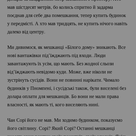
мав шістдесят метрів, бо колись спритно й задарма
поєднав для себе два помешкання, тепер купить будинок
у передмісті. А хто мав тридцять, не купить нічого навіть
далеко від центру.
Ми дивимося, як мешканці «Білого дому» зникають. Все
нові вантажівки під’їжджають під входи. Люди
завантажують їх усім, що мають. Без жодної сльози
від’їжджають невідомо куди. Може, вже ніколи не
зустрінуть сусідів. Вони не повинні нарікати. Чимало
будинків у Пномпені, і сусідські також, були виселені без
долара оплати для мешканців. Бо вони не мали права
власності, як мають ті, кого виселяють нині.
Чан Сорі його не мав. Ми ходимо будинком, показуємо
його світлину. Сорі? Який Сорі? Останні мешканці