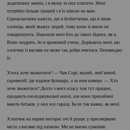
додаткових занять, і я мушу за них платити. Мені
потрібно більше грошей і я їх ніколи не маю.
Однокласники кажуть, що я безбатченко, що я лише
хлопець, який зважує людей, тому вони зі мною не
товаришують. Наказали мені йти до таких бідних, як я.
Вони заздрять, бо я зразковий учень. Дорікають мені, що
хлопчик із вагами не може так добре вчитися. Ненавиджу
їх.
Хтось хоче зважитися? — Чан Сорі, малий, люб’язний,
скромний, іде вздовж бульвару, а за ним камера. — Хто
хоче зважитися? Дехто з мого класу теж тут працює,
продають охолоджувальні напої, але вони принаймні
мають батьків, у них все гаразд. Їм не так важко, як мені.
Хлопчик на екрані витирає очі й рушає у присмеркове
місто з вагами під пахвою. Ми не маємо сумнівів: