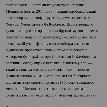
лише почасти. Роботами керував урбаніст Ванн
Моливанн (помер 2017 року), перший камбоджійський
архітектор, який здобув ґрунтовну сучасну освіту у
Франції. Учень самого Ле Корбюзьє. Вплив великого
художника-архітектора
й батька бруталізму можна легко
помітити в модерністському фасаді «Білого дому». Але
кхмерський учень французького майстра саме цього
будинку не проєктував, тільки стежив за роботою.
Авторами були архітектори Лю Бан Гап із Камбоджі та
росіянин Володимир Бодянський. У чистому полі —
такий це вигляд має на старих світлинах — постав
будинок завдовжки майже триста метрів. Чотириста
шістдесят вісім квартир, до яких 1963 року вселилися
мешканці. Чимало з них займалися живописом або
скульптурою. Тут жили актори, музиканти, танцівники.