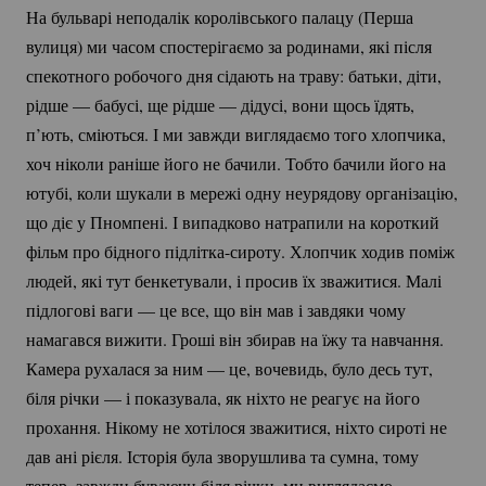
На бульварі неподалік королівського палацу (Перша
вулиця) ми часом спостерігаємо за родинами, які після
спекотного робочого дня сідають на траву: батьки, діти,
рідше — бабусі, ще рідше — дідусі, вони щось їдять,
п’ють, сміються. І ми завжди виглядаємо того хлопчика,
хоч ніколи раніше його не бачили. Тобто бачили його на
ютубі, коли шукали в мережі одну неурядову організацію,
що діє у Пномпені. І випадково натрапили на короткий
фільм про бідного
підлітка-сироту.
Хлопчик ходив поміж
людей, які тут бенкетували, і просив їх зважитися. Малі
підлогові ваги — це все, що він мав і завдяки чому
намагався вижити. Гроші він збирав на їжу та навчання.
Камера рухалася за ним — це, вочевидь, було десь тут,
біля річки — і показувала, як ніхто не реагує на його
прохання. Нікому не хотілося зважитися, ніхто сироті не
дав ані рієля. Історія була зворушлива та сумна, тому
тепер, завжди буваючи біля річки, ми виглядаємо