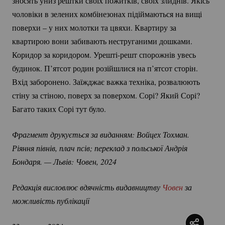
зносять униз рештки своїх пожитків, своїх злиднів. Якісь
чоловіки в зелених комбінезонах підіймаються на вищі
поверхи – у них молотки та цвяхи. Квартиру за
квартирою вони забивають неструганими дошками.
Коридор за коридором.
Урешті-решт
спорожнів увесь
будинок. П’ятсот родин розійшлися на п’ятсот сторін.
Вхід заборонено. Заїжджає важка техніка, розвалюють
стіну за стіною, поверх за поверхом. Сорі? Який Сорі?
Багато таких Сорі тут було.
Фрагмент друкується за виданням: Войцех Тохман. 
Ріяння півнів, плач псів; переклад з польської Андрія 
Бондаря. — Львів: Човен, 2024
Редакція висловлює вдячність видавництву 
Човен
 за 
можливість публікації