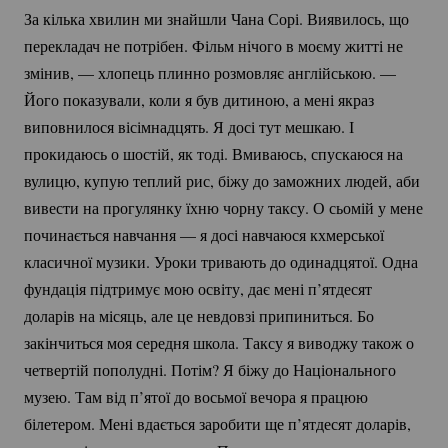
За кілька хвилин ми знайшли Чана Сорі. Виявилось, що
перекладач не потрібен. Фільм нічого в моєму житті не
змінив, — хлопець плинно розмовляє англійською. —
Його показували, коли я був дитиною, а мені якраз
виповнилося вісімнадцять. Я досі тут мешкаю. І
прокидаюсь о шостій, як тоді. Вмиваюсь, спускаюся на
вулицю, купую теплий рис, біжу до заможних людей, аби
вивести на прогулянку їхню чорну таксу. О сьомій у мене
починається навчання — я досі навчаюся кхмерської
класичної музики. Уроки тривають до одинадцятої. Одна
фундація підтримує мою освіту, дає мені п’ятдесят
доларів на місяць, але це невдовзі припиниться. Бо
закінчиться моя середня школа. Таксу я виводжу також о
четвертій пополудні. Потім? Я біжу до Національного
музею. Там від п’ятої до восьмої вечора я працюю
білетером. Мені вдається заробити ще п’ятдесят доларів,