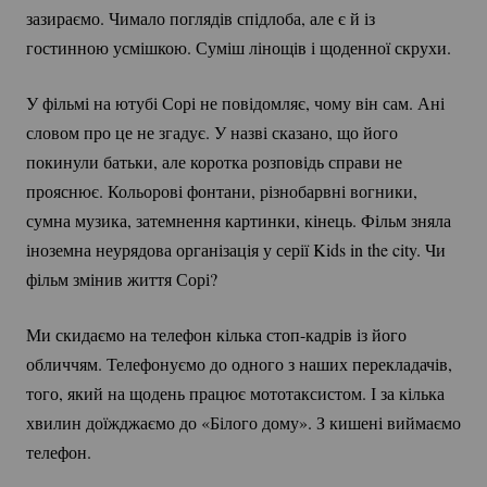
зазираємо. Чимало поглядів спідлоба, але є й із
гостинною усмішкою. Суміш лінощів і щоденної скрухи.
У фільмі на ютубі Сорі не повідомляє, чому він сам. Ані
словом про це не згадує. У назві сказано, що його
покинули батьки, але коротка розповідь справи не
прояснює. Кольорові фонтани, різнобарвні вогники,
сумна музика, затемнення картинки, кінець. Фільм зняла
іноземна неурядова організація у серії Kids in the city. Чи
фільм змінив життя Сорі?
Ми скидаємо на телефон кілька
стоп-кадрів
із його
обличчям. Телефонуємо до одного з наших перекладачів,
того, який на щодень працює мототаксистом. І за кілька
хвилин доїжджаємо до «Білого дому». З кишені виймаємо
телефон.