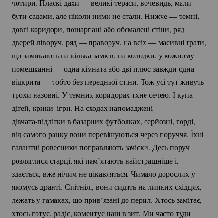
чотири. Пласкі дахи — великі тераси, вочевидь, мали
бути садами, але ніколи ними не стали. Нижче — темні,
довгі коридори, пошарпані або обсмалені стіни, ряд
дверей ліворуч, ряд — праворуч, на всіх — масивні ґрати,
що замикають на кілька замків, на колодки, у кожному
помешканні — одна кімната або дві плюс завжди одна
відкрита — тобто без передньої стіни. Тож усі тут живуть
трохи назовні. У темних коридорах тхне сечею. І купа
дітей, крики, ігри. На сходах напомаджені
дівчата-підлітки
в базарних футболках, серйозні, горді,
від самого ранку вони перевішуються через поруччя. Їхні
галантні ровесники поправляють зачіски. Десь поруч
розляглися старці, які пам’ятають найстрашніше і,
здається, вже нічим не цікавляться. Чимало дорослих у
якомусь дранті. Спітнілі, вони сидять на липких східцях,
лежать у гамаках, що прив’язані до перил. Хтось замітає,
хтось готує, радіє, коментує наш візит. Ми часто туди