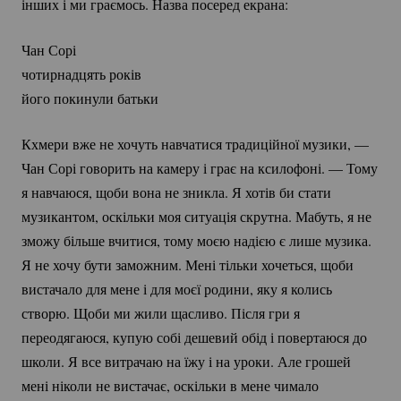
інших і ми граємось. Назва посеред екрана:
Чан Сорі
чотирнадцять років
його покинули батьки
Кхмери вже не хочуть навчатися традиційної музики, —
Чан Сорі говорить на камеру і грає на ксилофоні. — Тому
я навчаюся, щоби вона не зникла. Я хотів би стати
музикантом, оскільки моя ситуація скрутна. Мабуть, я не
зможу більше вчитися, тому моєю надією є лише музика.
Я не хочу бути заможним. Мені тільки хочеться, щоби
вистачало для мене і для моєї родини, яку я колись
створю. Щоби ми жили щасливо. Після гри я
переодягаюся, купую собі дешевий обід і повертаюся до
школи. Я все витрачаю на їжу і на уроки. Але грошей
мені ніколи не вистачає, оскільки в мене чимало