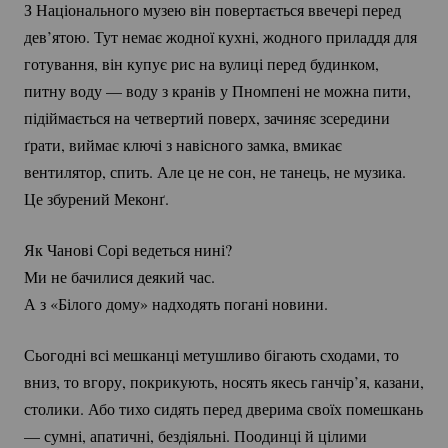
З Національного музею він повертається ввечері перед
дев’ятою. Тут немає жодної кухні, жодного приладдя для
готування, він купує рис на вулиці перед будинком,
питну воду — воду з кранів у Пномпені не можна пити,
підіймається на четвертий поверх, зачиняє зсередини
ґрати, виймає ключі з навісного замка, вмикає
вентилятор, спить. Але це не сон, не танець, не музика.
Це збурений Меконґ.
Як Чанові Сорі ведеться нині?
Ми не бачилися деякий час.
А з «Білого дому» надходять погані новини.
Сьогодні всі мешканці метушливо бігають сходами, то
вниз, то вгору, покрикують, носять якесь ганчір’я, казани,
столики. Або тихо сидять перед дверима своїх помешкань
— сумні, апатичні, бездіяльні. Поодинці й цілими