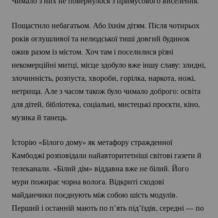
Чимало з них не повернулося з примусового виселення.
Пощастило небагатьом. Або їхнім дітям. Після чотирьох
років оглушливої та нелюдської тиші довгий будинок
ожив разом із містом. Хоч там і поселилися різні
некомерційні митці, місце здобуло вже іншу славу: злидні,
злочинність, розпуста, хвороби, горілка, наркота, ножі,
нетрища. Але з часом також було чимало доброго: освіта
для дітей, бібліотека, соціальні, мистецькі проєкти, кіно,
музика й танець.
Історію «Білого дому» як метафору стражденної
Камбоджі розповідали найавторитетніші світові газети й
телеканали. «Білий дім» віддавна вже не білий. Його
мури пожирає чорна волога. Відкриті сходові
майданчики поєднують між собою шість модулів.
Перший і останній мають по п’ять під’їздів, середні — по