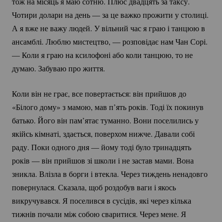
тож на місяць я маю сотню. Плюс двадцять за таксу.
Чотири долари на день — за це важко прожити у столиці.
А я вже не важу людей. У вільний час я граю і танцюю в
ансамблі. Люблю мистецтво, — розповідає нам Чан Сорі.
— Коли я граю на ксилофоні або коли танцюю, то не
думаю. Забуваю про життя.
Коли він не грає, все повертається: він прийшов до
«Білого дому» з мамою, мав п’ять років. Тоді їх покинув
батько. Його він пам’ятає туманно. Вони поселились у
якійсь кімнаті, здається, поверхом нижче. Давали собі
раду. Поки одного дня — йому тоді було тринадцять
років — він прийшов зі школи і не застав мами. Вона
зникла. Влізла в борги і втекла. Через тиждень ненадовго
повернулася. Сказала, щоб роздобув ваги і якось
викручувався. Я поселився в сусідів, які через кілька
тижнів почали між собою сваритися. Через мене. Я