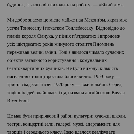
будинок, із якого він виходить на роботу, — «Білий дім».
Ми добре знаємо це місце майже над Меконґом, якраз між
устям Тонлесапу і початком Тонлебассаку. Відповідно до
планів короля Сіанука, у пізніх п’ятдесятих і впродовж
усіх шістдесятих років минулого століття Пномпень
переживав великі зміни. Тоді з’явилося чимало сучасних
об’єктів загального користування і комунальних
багатоквартирних будинків. Не було виходу: кількість
населення столиці зростала блискавично: 1953 року —
триста сімдесят тисяч, 1970 року — вже мільйон. Серед
тодішніх ідей знайшлася і ця, названа англійською Bassac
River Front.
Це мав бути прирічковий район культури: художні школи,
театри, концертні зали, галереї, музеї, апартаменти для
творців і середнього класу. Ідею вдалося реалізувати