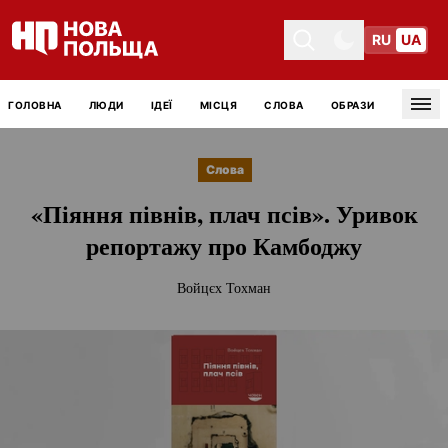
RU
UA
Toggle theme
Toggle theme
ГОЛОВНА
ЛЮДИ
ІДЕЇ
МІСЦЯ
СЛОВА
ОБРАЗИ
Tog
Слова
«Піяння півнів, плач псів». Уривок
репортажу про Камбоджу
Войцєх Тохман